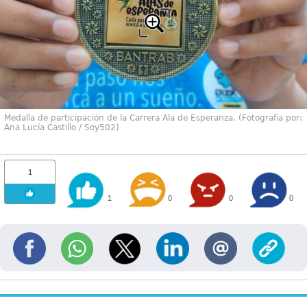
Medalla de participación de la Carrera Ala de Esperanza. (Fotografía por:
Ana Lucía Castillo / Soy502)
1
1
0
0
0