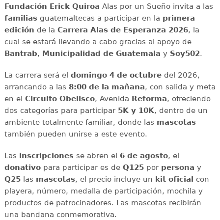
Fundación Erick Quiroa
Alas por un Sueño invita a las
familias
guatemaltecas a participar en la
primera
edición
de la
Carrera Alas de Esperanza 2026
, la
cual se estará llevando a cabo gracias al apoyo de
Bantrab
,
Municipalidad de Guatemala
y
Soy502
.
La carrera será el
domingo 4 de octubre
del 2026,
arrancando a las
8:00 de la mañana
, con salida y meta
en el
Circuito Obelisco
, Avenida
Reforma
, ofreciendo
dos categorías para participar
5K y 10K
, dentro de un
ambiente totalmente familiar, donde las
mascotas
también pueden unirse a este evento.
Las
inscripciones
se abren el
6 de agosto
, el
donativo
para participar es de
Q125
por
persona
y
Q25
las
mascotas
, el precio incluye un
kit oficial
con
playera, número, medalla de participación, mochila y
productos de patrocinadores. Las mascotas recibirán
una bandana conmemorativa.