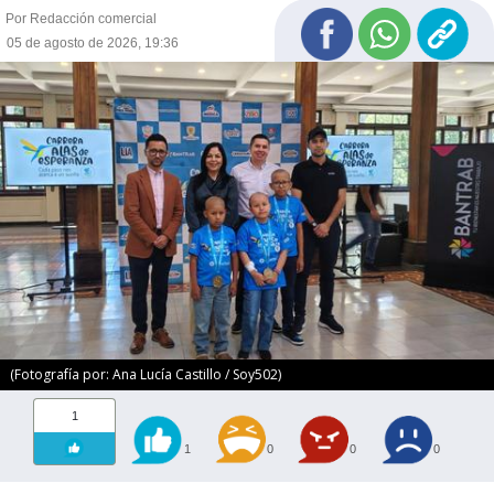
Por Redacción comercial
05 de agosto de 2026, 19:36
(Fotografía por: Ana Lucía Castillo / Soy502)
1
1
0
0
0