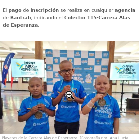
El
pago
de
inscripción
se realiza en cualquier
agencia
de
Bantrab
, indicando el
Colector 115-Carrera Alas
de Esperanza
.
Playeras de la Carrera Alas de Esperanza. (Fotografía por: Ana Lucía