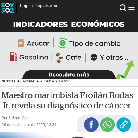
Login
/
Registrarme
NOTICIAS GUATEMALA
/
FAMA
/
GENTE
Maestro marimbista Froilán Rodas
Jr. revela su diagnóstico de cáncer
Por Selene Mejía
29 de noviembre de 2025, 13:26