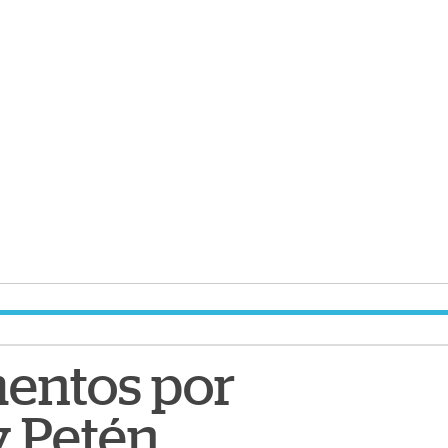
mentos por
y Petén