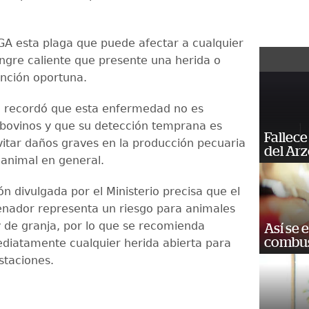
A esta plaga que puede afectar a cualquier
ngre caliente que presente una herida o
ención oportuna.
ón recordó que esta enfermedad no es
 bovinos y que su detección temprana es
Fallece
vitar daños graves en la producción pecuaria
del Ar
 animal en general.
n divulgada por el Ministerio precisa que el
nador representa un riesgo para animales
 de granja, por lo que se recomienda
Así se 
combus
diatamente cualquier herida abierta para
staciones.