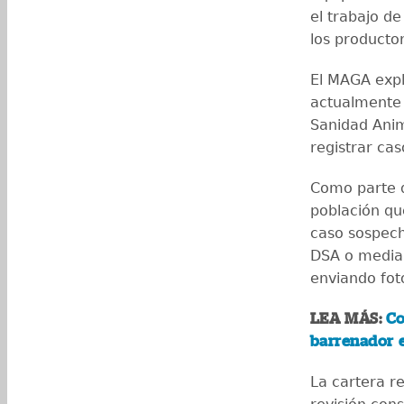
el trabajo de
los producto
El MAGA expl
actualmente 
Sanidad Anim
registrar ca
Como parte de
población qu
caso sospech
DSA o media
enviando foto
LEA MÁS:
Co
barrenador 
La cartera r