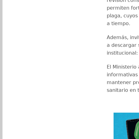
revisión cons
permiten fort
plaga, cuyos
a tiempo.
Además, invi
a descargar s
institucional
El Ministeri
informativas
mantener pro
sanitario en 