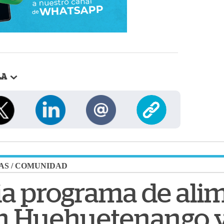
LA
AS
/
COMUNIDAD
a programa de ali
en Huehuetenango 