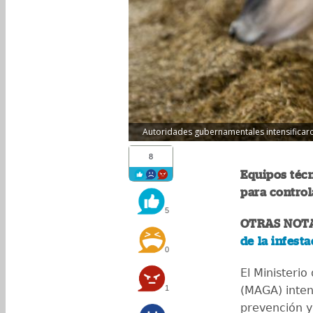
Autoridades gubernamentales intensificaron
8
Equipos técn
para control
5
OTRAS NOTA
de la infest
0
El Ministerio
1
(MAGA) inten
prevención y