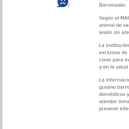
Barrenador.
2
Según el MAG
animal de sa
lesión sin at
La instituci
exclusiva de
clave para e
y en la salud
La informació
gusano barre
domésticos y
atender inme
prevenir infe