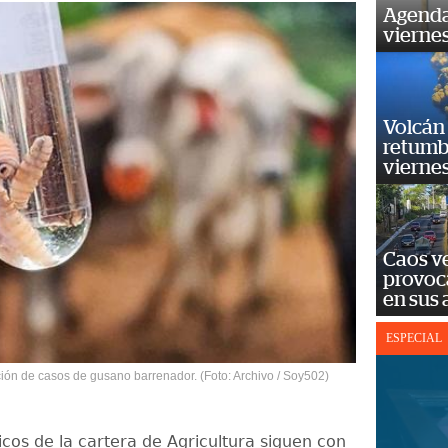
Agenda
vierne
Volcán 
retumb
viernes
Caos ve
provoc
en sus
ESPECIAL
ión de casos de gusano barrenador. (Foto: Archivo / Soy502)
icos de la cartera de Agricultura siguen con