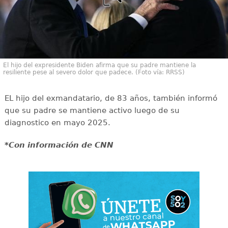
El hijo del expresidente Biden afirma que su padre mantiene la
resiliente pese al severo dolor que padece. (Foto vía: RRSS)
EL hijo del exmandatario, de 83 años, también informó
que su padre se mantiene activo luego de su
diagnostico en mayo 2025.
*Con información de CNN