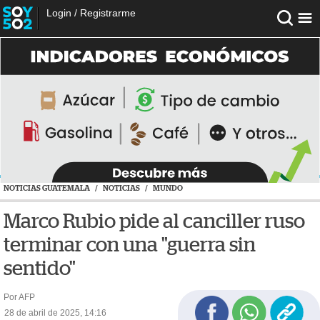
Login
/
Registrarme
NOTICIAS GUATEMALA
/
NOTICIAS
/
MUNDO
Marco Rubio pide al canciller ruso
terminar con una "guerra sin
sentido"
Por AFP
28 de abril de 2025, 14:16