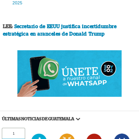
2025
LEE:
Secretario de EEUU justifica incertidumbre
estratégica en aranceles de Donald Trump
ÚLTIMAS NOTICIAS DE GUATEMALA
1