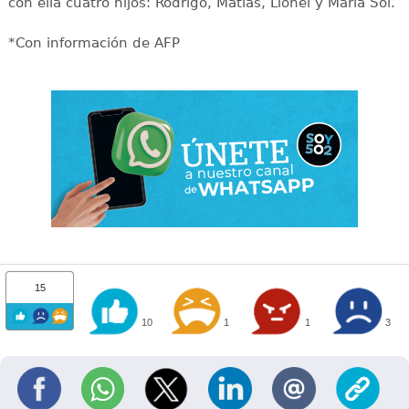
con ella cuatro hijos: Rodrigo, Matías, Lionel y María Sol.
*Con información de AFP
15
10
1
1
3