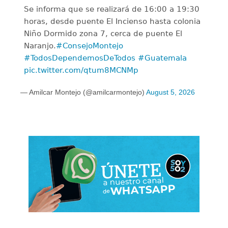
Se informa que se realizará de 16:00 a 19:30
horas, desde puente El Incienso hasta colonia
Niño Dormido zona 7, cerca de puente El
Naranjo.
#ConsejoMontejo
#TodosDependemosDeTodos
#Guatemala
pic.twitter.com/qtum8MCNMp
— Amilcar Montejo (@amilcarmontejo)
August 5, 2026