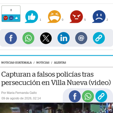
8
1
0
5
2
NOTICIAS GUATEMALA
/
NOTICIAS
/
ALERTAS
Capturan a falsos policías tras
persecución en Villa Nueva (video)
Por Maria Fernanda Gallo
09 de agosto de 2026, 02:14