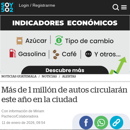
Login
/
Registrarme
NOTICIAS GUATEMALA
/
NOTICIAS
/
ALERTAS
Más de 1 millón de autos circularán
este año en la ciudad
Con información de Miriam
Pacheco/Colaboradora
11 de enero de 2026, 09:54