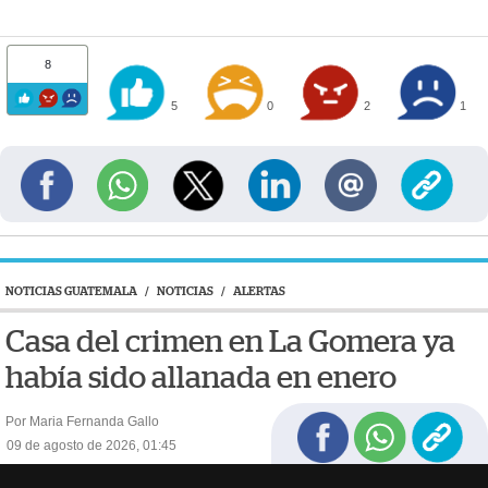
8
5
0
2
1
NOTICIAS GUATEMALA
/
NOTICIAS
/
ALERTAS
Casa del crimen en La Gomera ya
había sido allanada en enero
Por Maria Fernanda Gallo
09 de agosto de 2026, 01:45