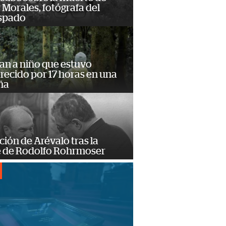
Morales, fotógrafa del
spado
an a niño que estuvo
ecido por 17 horas en una
ña
ción de Arévalo tras la
 de Rodolfo Rohrmoser