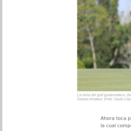
La reina del golf guatemalteco, Be
Damas Amateur. (Foto: Saulo Ló
Ahora toca p
la cual comp