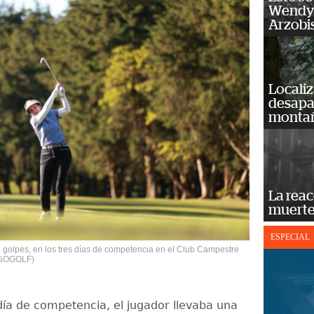
Wendy 
Arzobi
Localiz
desapar
monta
La reac
muerte
ESPECIAL
72 golpes, en los tres días de competencia en el Club Campestre
 ASOGOLF)
 día de competencia, el jugador llevaba una