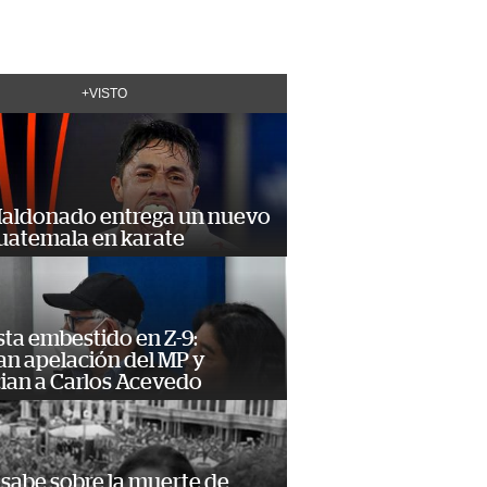
+VISTO
Maldonado entrega un nuevo
Guatemala en karate
ta embestido en Z-9:
an apelación del MP y
ian a Carlos Acevedo
 sabe sobre la muerte de