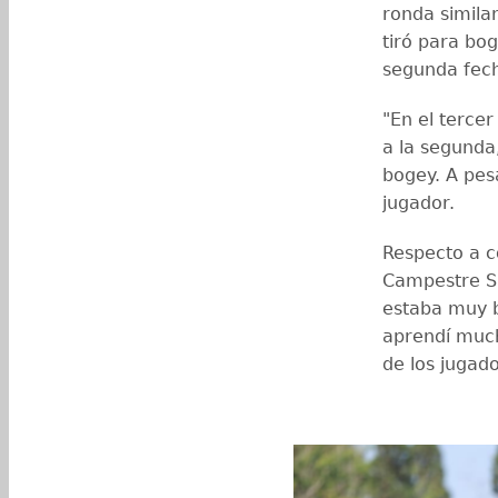
ronda similar
tiró para bog
segunda fech
"En el tercer
a la segunda
bogey. A pesa
jugador.
Respecto a c
Campestre Sa
estaba muy b
aprendí much
de los jugado