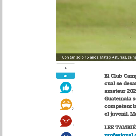
Con tan solo 15 años, Mateo Asturias, se h
4
El Club Camp
cual se desa
amateur 2026
4
Guatemala se
competencia 
0
el juvenil, M
0
LEE TAMBIÉ
profesional 