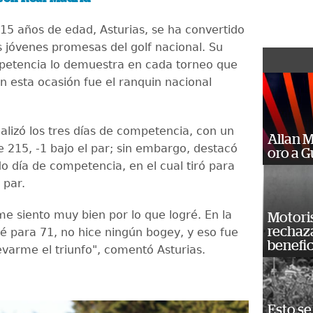
 15 años de edad, Asturias, se ha convertido
s jóvenes promesas del golf nacional. Su
petencia lo demuestra en cada torneo que
en esta ocasión fue el ranquin nacional
nalizó los tres días de competencia, con un
Allan 
e 215, -1 bajo el par; sin embargo, destacó
oro a 
o día de competencia, en el cual tiró para
 par.
me siento muy bien por lo que logré. En la
Motoris
rechaz
ré para 71, no hice ningún bogey, y eso fue
benefic
evarme el triunfo", comentó Asturias.
Esto se