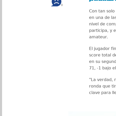
0
Con tan solo
en una de la
nivel de com
participa, y 
amateur.
El jugador fi
score total d
en su segund
71, -1 bajo el
"La verdad, 
ronda que ti
clave para ll