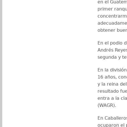
en el Guatem
primer ranqui
concentrarme
adecuadament
obtener buen
En el podio 
Andrés Reyes
segunda y te
En la divisi
16 años, conq
y la reina de
resultado fu
entra a la cl
(WAGR).
En Caballero
ocuparon el 