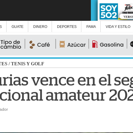
VERS
S
GUATE
DINERO
DEPORTES
FAMA
VIDA Y ESTILO
TES
/
TENIS Y GOLF
rias vence en el s
cional amateur 20
ador