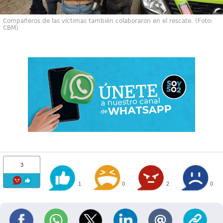
Compañeros de las víctimas también colaboraron en el rescate. (Foto:
CBM)
3
1
0
2
0