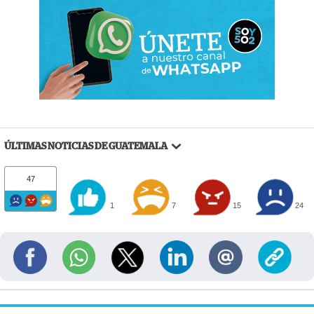
ÚLTIMAS NOTICIAS DE GUATEMALA
47
1
7
15
24