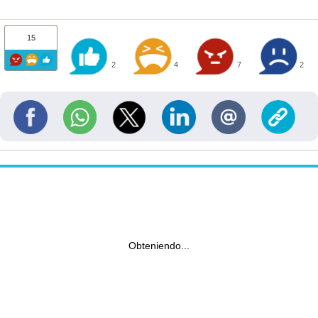
15
2
4
7
2
Obteniendo...