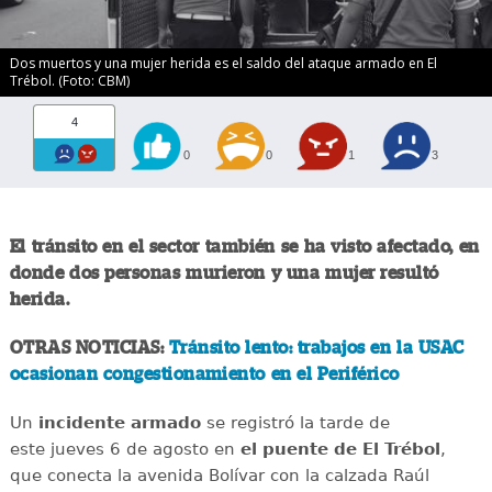
Dos muertos y una mujer herida es el saldo del ataque armado en El
Trébol. (Foto: CBM)
4
0
0
1
3
El tránsito en el sector también se ha visto afectado, en
donde dos personas murieron y una mujer resultó
herida.
OTRAS NOTICIAS:
Tránsito lento: trabajos en la USAC
ocasionan congestionamiento en el Periférico
Un
incidente
armado
se registró la tarde de
este jueves 6 de agosto en
el puente de El Trébol
,
que conecta la avenida Bolívar con la calzada Raúl