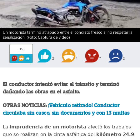
Un motorista terminó atrapado entre el concreto fresco al no respetar la
señalización. (Foto: Captura de video)
15
2
4
7
2
El conductor intentó evitar el tránsito y terminó
dañando las obras en el asfalto.
OTRAS NOTICIAS:
¡Vehículo retirado! Conductor
circulaba sin casco, sin documentos y con 13 multas
La
imprudencia de un motorista
afectó los trabajos
que se realizan en la cinta asfáltica del
kilómetro 24.9