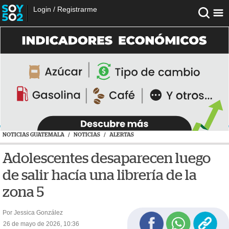
Login
/
Registrarme
NOTICIAS GUATEMALA
/
NOTICIAS
/
ALERTAS
Adolescentes desaparecen luego
de salir hacía una librería de la
zona 5
Por Jessica González
26 de mayo de 2026, 10:36