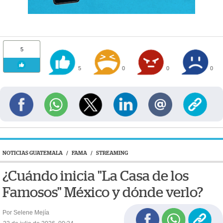
5
5
0
0
0
NOTICIAS GUATEMALA
/
FAMA
/
STREAMING
¿Cuándo inicia "La Casa de los
Famosos" México y dónde verlo?
Por Selene Mejía