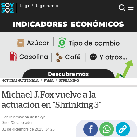
Login
/
Registrarme
NOTICIAS GUATEMALA
/
FAMA
/
STREAMING
Michael J. Fox vuelve a la
actuación en "Shrinking 3"
Con información de Kevyn
Girón/Colaborador
31 de diciembre de 2025, 14:26