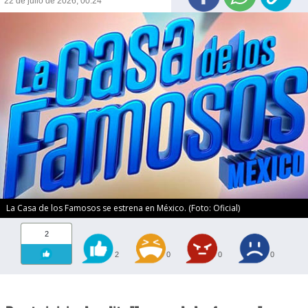
22 de julio de 2026, 00:24
La Casa de los Famosos se estrena en México. (Foto: Oficial)
2
2
0
0
0