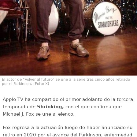
El actor de "Volver al futuro" se une a la serie tras cinco años retirado
por el Parkinson. (Foto: X)
Apple TV ha compartido el primer adelanto de la tercera
temporada de
Shrinking,
con el que confirma que
Michael J. Fox se une al elenco.
Fox regresa a la actuación luego de haber anunciado su
retiro en 2020 por el avance del Parkinson, enfermedad