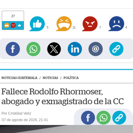
27
5
11
7
4
NOTICIAS GUATEMALA
/
NOTICIAS
/
POLÍTICA
Fallece Rodolfo Rhormoser,
abogado y exmagistrado de la CC
Por Cristóbal Veliz
07 de agosto de 2026, 21:41