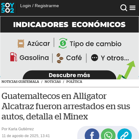
Login
/
Registrarme
NOTICIAS GUATEMALA
/
NOTICIAS
/
POLÍTICA
Guatemaltecos en Alligator
Alcatraz fueron arrestados en sus
autos, detalla el Minex
Por Karla Gutiérrez
11 de agosto de 2025, 13:41