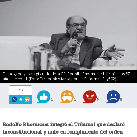
El abogado y exmagistrado de la CC, Rodolfo Rhormoser falleció a los 87
años de edad. (Foto: Facebook Alianza por las Reformas/Soy502)
10
1
1
0
8
Rodolfo Rhormoser integró el Tribunal que declaró
inconstitucional y nulo en rompimiento del orden