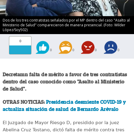
Dos de los tres contratistas señalados por el MP dentro del caso "Asalto al
Ministerio de Salud" comparecieron de manera presencial. (Foto: Wilder
López/Soy502)
0
0
0
0
0
Decretamn falta de mérito a favor de tres contratistas
dentro del caso conocido como "Asalto al Ministerio
de Salud".
OTRAS NOTICIAS:
Presidencia desmiente COVID-19 y
actualiza situación de salud de Bernardo Arévalo
El Juzgado de Mayor Riesgo D, presidido por la juez
Abelina Cruz Tostano, dictó falta de mérito contra tres