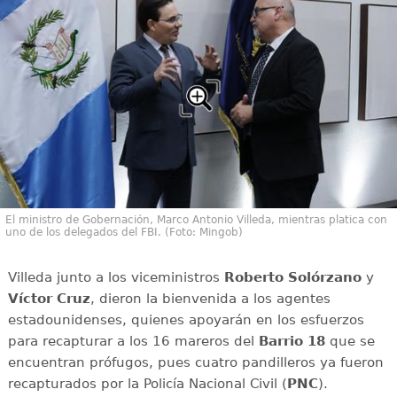
El ministro de Gobernación, Marco Antonio Villeda, mientras platica con
uno de los delegados del FBI. (Foto: Mingob)
Villeda junto a los viceministros
Roberto Solórzano
y
Víctor Cruz
, dieron la bienvenida a los agentes
estadounidenses, quienes apoyarán en los esfuerzos
para recapturar a los 16 mareros del
Barrio 18
que se
encuentran prófugos, pues cuatro pandilleros ya fueron
recapturados por la Policía Nacional Civil (
PNC
).