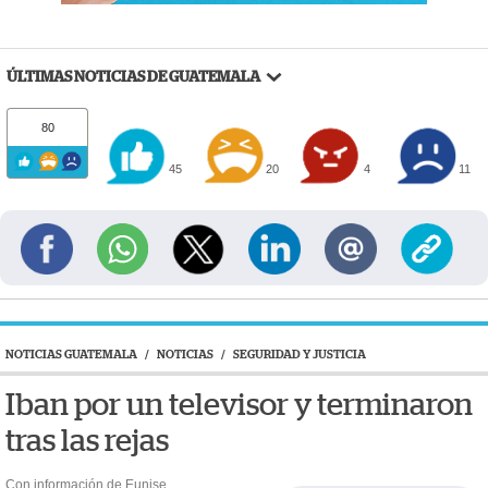
ÚLTIMAS NOTICIAS DE GUATEMALA
80
45
20
4
11
NOTICIAS GUATEMALA
/
NOTICIAS
/
SEGURIDAD Y JUSTICIA
Iban por un televisor y terminaron
tras las rejas
Con información de Eunise