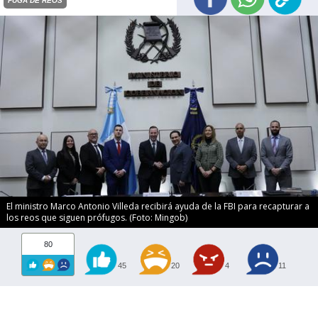
FUGA DE REOS
El ministro Marco Antonio Villeda recibirá ayuda de la FBI para recapturar a
los reos que siguen prófugos. (Foto: Mingob)
80
45
20
4
11