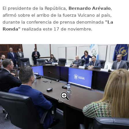
El presidente de la República,
Bernardo Arévalo
,
afirmó sobre el arribo de la fuerza Vulcano al país,
durante la conferencia de prensa denominada
"La
Ronda"
realizada este 17 de noviembre.