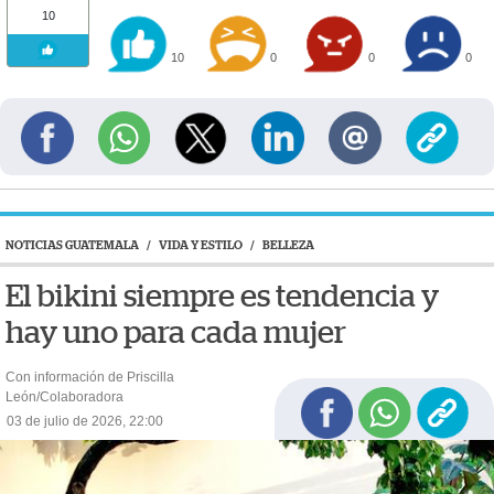
10
10
0
0
0
NOTICIAS GUATEMALA
/
VIDA Y ESTILO
/
BELLEZA
El bikini siempre es tendencia y
hay uno para cada mujer
Con información de Priscilla
León/Colaboradora
03 de julio de 2026, 22:00