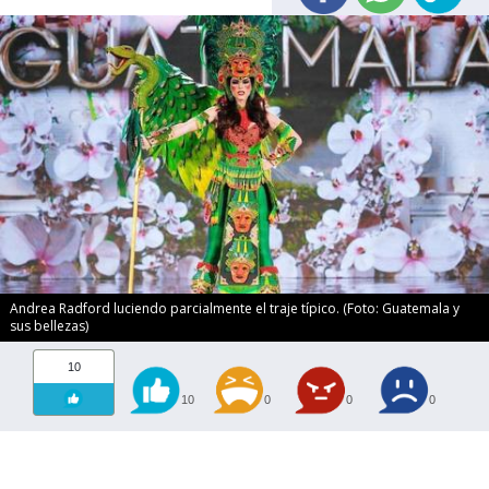
Andrea Radford luciendo parcialmente el traje típico. (Foto: Guatemala y
sus bellezas)
10
10
0
0
0