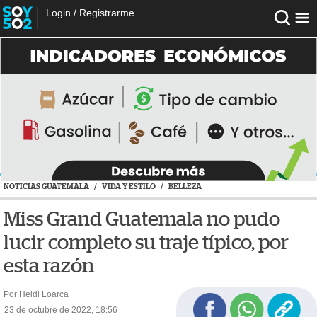
Login
/
Registrarme
NOTICIAS GUATEMALA
/
VIDA Y ESTILO
/
BELLEZA
Miss Grand Guatemala no pudo
lucir completo su traje típico, por
esta razón
Por Heidi Loarca
23 de octubre de 2022, 18:56