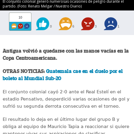
El conjunto colonial generó numerosas ocasiones de peligro durante el
partido. (Foto: Renato Melgar / Nuestro Diario)
10
0
6
3
1
Antigua volvió a quedarse con las manos vacías en la
Copa Centroamericana.
OTRAS NOTICIAS:
Guatemala cae en el duelo por el
boleto al Mundial Sub-20
El conjunto colonial cayó 2-0 ante el Real Estelí en el
estadio Pensativo, desperdició varias ocasiones de gol y
sufrió su segunda derrota consecutiva en el torneo.
El resultado lo deja en el último lugar del grupo B y
obliga al equipo de Mauricio Tapia a reaccionar si quiere
mantener vivas sus aspiraciones de clasificar.