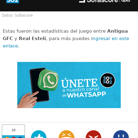
Datos: Sofascore
Estas fueron las estadísticas del juego entre
Antigua
GFC
y
Real Estelí
, para más puedes i
ngresar en este
enlace
.
10