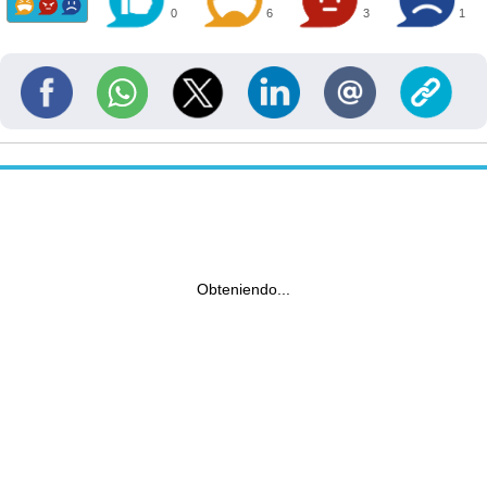
0
6
3
1
Obteniendo...