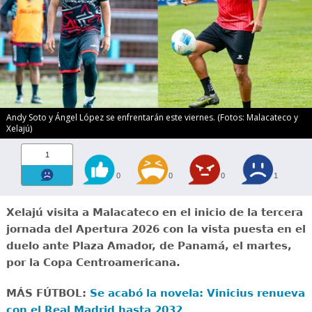
Andy Soto y Ángel López se enfrentarán este viernes. (Fotos: Malacateco y
Xelajú)
1
0
0
0
1
Xelajú visita a Malacateco en el inicio de la tercera
jornada del Apertura 2026 con la vista puesta en el
duelo ante Plaza Amador, de Panamá, el martes,
por la Copa Centroamericana.
MÁS FÚTBOL:
Se acabó la novela: Vinicius renueva
con el Real Madrid hasta 2032