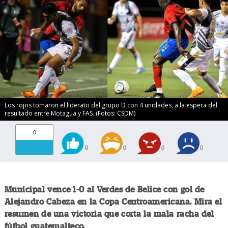
Los rojos tomaron el liderato del grupo D con 4 unidades, a la espera del
resultado entre Motagua y FAS. (Fotos: CSDM)
0
0
0
0
0
Municipal vence 1-0 al Verdes de Belice con gol de
Alejandro Cabeza en la Copa Centroamericana. Mira el
resumen de una victoria que corta la mala racha del
fútbol guatemalteco.