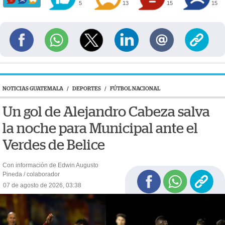
5
13
15
15
NOTICIAS GUATEMALA
/
DEPORTES
/
FÚTBOL NACIONAL
Un gol de Alejandro Cabeza salva
la noche para Municipal ante el
Verdes de Belice
Con información de Edwin Augusto
Pineda / colaborador
07 de agosto de 2026, 03:38