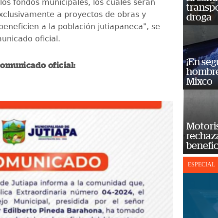
los fondos municipales, los cuales serán
transp
xclusivamente a proyectos de obras y
droga
beneficien a la población jutiapaneca", se
municado oficial.
¡En se
comunicado oficial:
hombre
Mixco
Motoris
rechaz
benefic
ESPECIAL