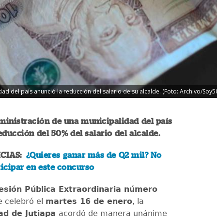
ad del país anunció la reducción del salario de su alcalde. (Foto: Archivo/Soy5
ministración de una municipalidad del país
educción del 50% del salario del alcalde.
ICIAS:
¿Quieres ganar más de Q2 mil? No
ticipar en este concurso
esión Pública Extraordinaria número
e celebró el
martes 16 de enero
, la
ad de Jutiapa
acordó de manera unánime