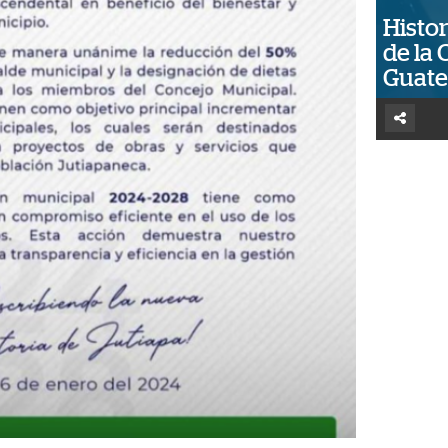
Histor
de la 
Guat