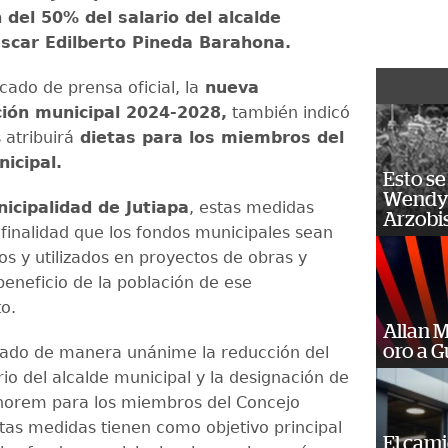
 del 50% del salario del alcalde
Oscar Edilberto Pineda Barahona.
ado de prensa oficial, la
nueva
ción municipal 2024-2028,
también indicó
 atribuirá
dietas para los miembros del
icipal.
Esto se
Wendy 
icipalidad de Jutiapa
, estas medidas
Arzobi
finalidad que los fondos municipales sean
s y utilizados en proyectos de obras y
beneficio de la población de ese
to.
Allan 
oro a 
ado de manera unánime la reducción del
io del alcalde municipal y la designación de
norem para los miembros del Concejo
stas medidas tienen como objetivo principal
El cam