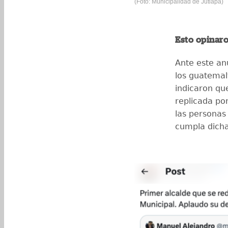
(Foto: Municipalidad de Jutiapa)
Esto opinar
Ante este an
los guatema
indicaron que
replicada po
las persona
cumpla dicha