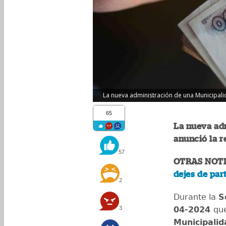
La nueva administración de una Municipalid
65
La nueva ad
anunció la r
57
OTRAS NOT
dejes de par
2
Durante la
S
3
04-2024
qu
Municipalid