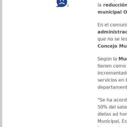
la
reducción
3
municipal 
En el comunic
administra
que no se les
Concejo Mun
Según la
Mun
tienen como 
incrementado
servicios en 
departamen
"Se ha acord
50% del salar
dietas ad ho
Municipal. E