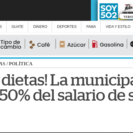
VERS
S
GUATE
DINERO
DEPORTES
FAMA
VIDA Y ESTILO
AS
/
POLÍTICA
s dietas! La munici
 50% del salario de 