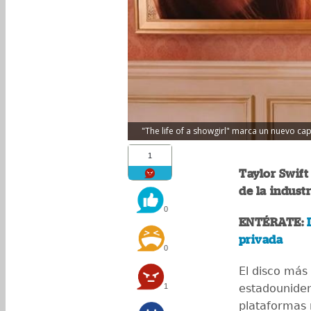
"The life of a showgirl" marca un nuevo capí
1
Taylor Swift
de la indust
0
ENTÉRATE:
privada
0
El disco más
1
estadouniden
plataformas 