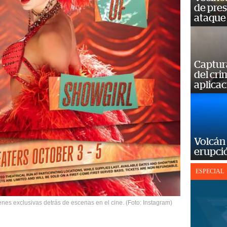
de pre
ataque
Captur
del cr
aplicac
Volcán 
erupció
ESPECIAL
enes exclusivas detrás de escenas en el cine. (Foto: Instagram)