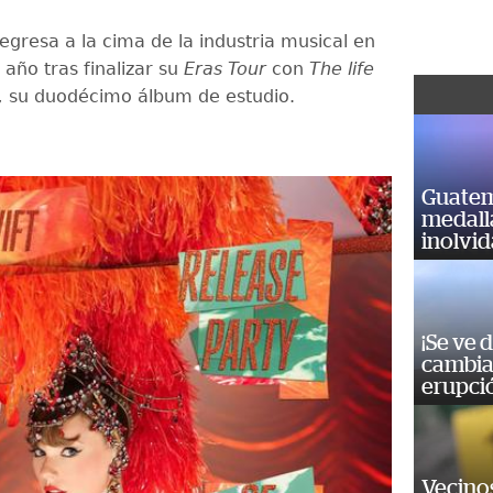
regresa a la cima de la industria musical en
año tras finalizar su
Eras Tour
con
The life
,
su duodécimo álbum de estudio.
Guatem
medall
inolvi
¡Se ve 
cambia 
erupci
Vecino