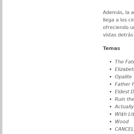
Además, la a
llega a los c
ofreciendo u
vistas detrás
Temas
The Fat
Elizabet
Opalite
Father 
Eldest 
Ruin th
Actuall
Wi$h Li
Wood
CANCEL