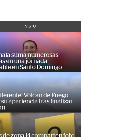
+VISTO
ala suma numerosas
as en una jornada
dable en Santo Domingo
diferente! Volcán de Fuego
su apariencia tras finalizar
ón
s de zona 14 comparten foto