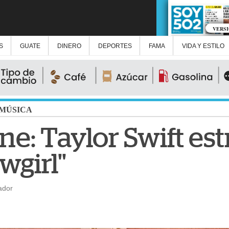
VERS
S
GUATE
DINERO
DEPORTES
FAMA
VIDA Y ESTILO
MÚSICA
ne: Taylor Swift es
owgirl"
ador