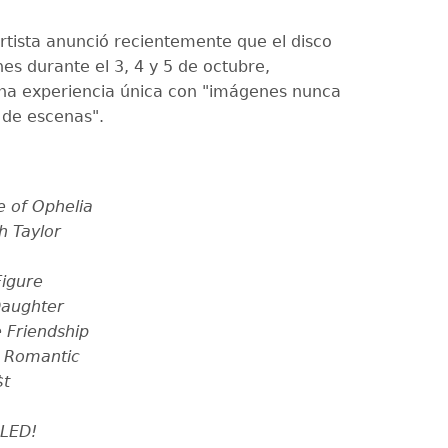
rtista anunció recientemente que el disco
ines durante el 3, 4 y 5 de octubre,
na experiencia única con "imágenes nunca
 de escenas".
e of Ophelia
h Taylor
Figure
Daughter
e Friendship
y Romantic
$t
LED!