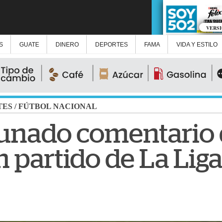
VERS
S
GUATE
DINERO
DEPORTES
FAMA
VIDA Y ESTILO
TES
/
FÚTBOL NACIONAL
tunado comentario
 partido de La Lig