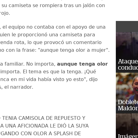
 su camiseta se rompiera tras un jalón con
rojo.
 el equipo no contaba con el apoyo de una
quien le proporcionó una camiseta para
renda rota, lo que provocó un comentario
ho con la frase: "aunque tenga olor a mujer".
Ataque
a familiar. No importa,
aunque tenga olor
conduct
importa. El tema es que la tenga. ¡Qué
nca en mi vida había visto yo esto", dijo
, el narrador.
Doblet
Maldon
 TENIA CAMISOLA DE REPUESTO Y
A UNA AFICIONADA LE DIÓ LA SUYA
JUGANDO CON OLOR A SPLASH DE
Imágene