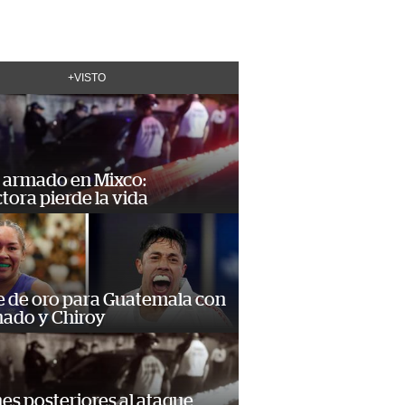
+VISTO
 armado en Mixco:
ora pierde la vida
e de oro para Guatemala con
ado y Chiroy
s posteriores al ataque