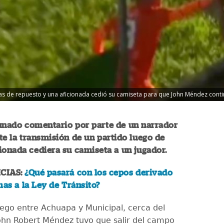
s de repuesto y una aficionada cedió su camiseta para que John Méndez contin
unado comentario por parte de un narrador
te la transmisión de un partido luego de
ionada cediera su camiseta a un jugador.
CIAS:
¿Qué pasará con los cepos derivado
mas a la Ley de Tránsito?
uego entre Achuapa y Municipal, cerca del
ohn Robert Méndez tuvo que salir del campo