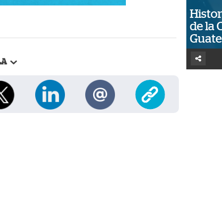
Histor
de la 
Guat
LA