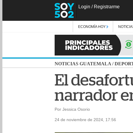
Login
/
Registrarme
ECONOMÍA HOY
NOTICIA
NOTICIAS GUATEMALA
/
DEPOR
El desafor
narrador en
Por Jessica Osorio
24 de noviembre de 2024, 17:56