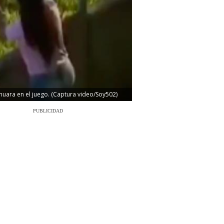
uara en el juego. (Captura video/Soy502)
PUBLICIDAD