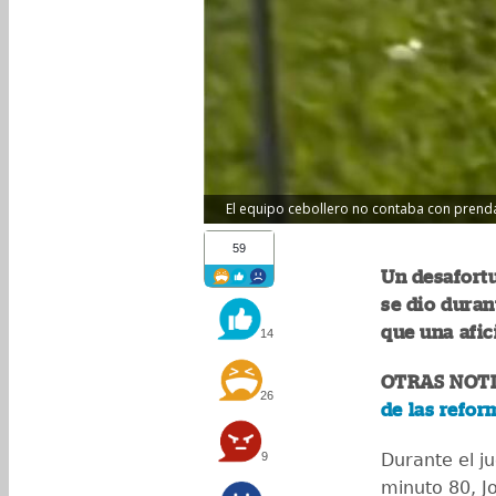
El equipo cebollero no contaba con prenda
59
Un desafort
se dio duran
que una afic
14
OTRAS NOTI
26
de las refor
9
Durante el j
minuto 80, J