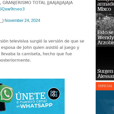
 GRANJERISMO TOTAL JJAAJAJJAJAJA
armado
Mixco
/W6Qxw9meo3
5_)
November 24, 2024
Esto se
Wendy 
sión televisiva surgió la versión de que se
Arzobi
 esposa de John quien asistió al juego y
llevaba la camiseta, hecho que fue
posteriormente.
Surgen 
Alessan
ESPECIAL