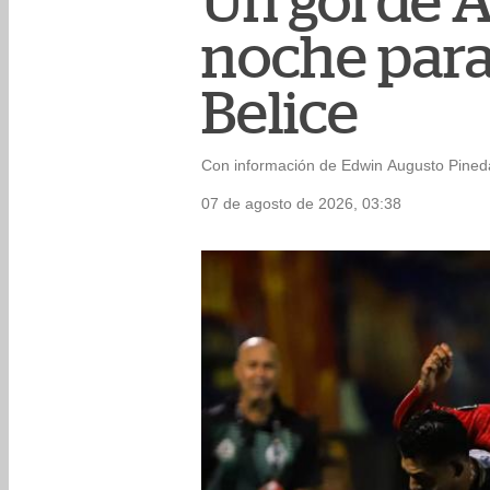
Un gol de A
noche para
Belice
Con información de Edwin Augusto Pineda
07 de agosto de 2026, 03:38