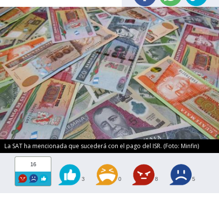
La SAT ha mencionada que sucederá con el pago del ISR. (Foto: Minfin)
16
3
0
8
5