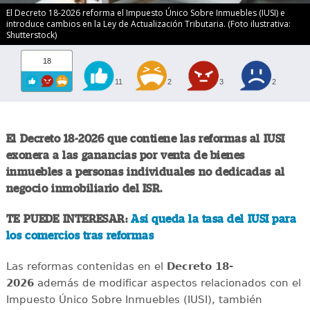
El Decreto 18-2026 reforma el Impuesto Único Sobre Inmuebles (IUSI) e
introduce cambios en la Ley de Actualización Tributaria. (Foto ilustrativa:
Shutterstock)
18
11
2
3
2
El Decreto 18-2026 que contiene las reformas al IUSI
exonera a las ganancias por venta de bienes
inmuebles a personas individuales no dedicadas al
negocio inmobiliario del ISR.
TE PUEDE INTERESAR:
Así queda la tasa del IUSI para
los comercios tras reformas
Las reformas contenidas en el
Decreto 18-
2026
además de modificar aspectos relacionados con el
Impuesto Único Sobre Inmuebles (IUSI), también