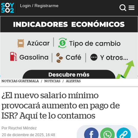
Login
/
Registrarme
NOTICIAS GUATEMALA
/
NOTICIAS
/
ALERTAS
¿El nuevo salario mínimo
provocará aumento en pago de
ISR? Aquí te lo contamos
Por Reychel Méndez
20 de diciembre de 2025, 16:48