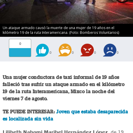
Un ataque armado causó la muerte de una mujer de 19 años en el
kilómetro 19 de la ruta Interamericana. (Foto: Bomberos Voluntarios)
0
0
0
0
0
Una mujer conductora de taxi informal de 19 años
falleció tras sufrir un ataque armado en el kilómetro
19 de la ruta Interamericana, Mixco la noche del
viernes 7 de agosto.
TE PUEDE INTERESAR:
Joven que estaba desaparecida
es localizada sin vida
Lilibeth Nahomi Maribel Hernández López
, de 19