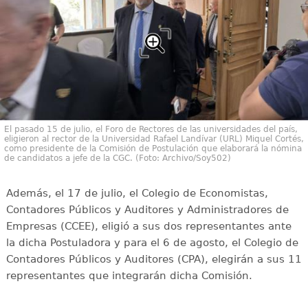
El pasado 15 de julio, el Foro de Rectores de las universidades del país,
eligieron al rector de la Universidad Rafael Landívar (URL) Miquel Cortés,
como presidente de la Comisión de Postulación que elaborará la nómina
de candidatos a jefe de la CGC. (Foto: Archivo/Soy502)
Además, el 17 de julio, el Colegio de Economistas,
Contadores Públicos y Auditores y Administradores de
Empresas (CCEE), eligió a sus dos representantes ante
la dicha Postuladora y para el 6 de agosto, el Colegio de
Contadores Públicos y Auditores (CPA), elegirán a sus 11
representantes que integrarán dicha Comisión.