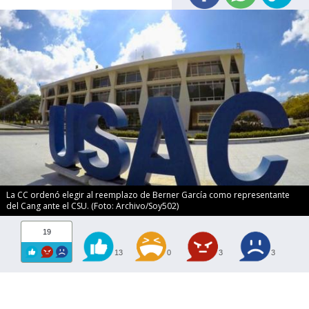
La CC ordenó elegir al reemplazo de Berner García como representante
del Cang ante el CSU. (Foto: Archivo/Soy502)
19
13
0
3
3