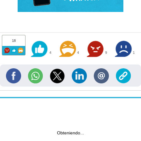
18
4
4
9
1
Obteniendo...