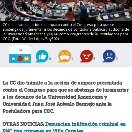
CC da a tramite acción de amparo contra el Congreso para que se
abstenga de juramentar a los decanos de contaduría pública y auditoría de
la Universidad Americana y UJJAB como integrantes de la Postuladora para
CGC. (Foto: Wilder López/Soy502)
13
9
1
3
0
La CC dio trámite a la acción de amparo presentada
contra el Congreso para que se abstenga de juramentar
a los decanos de la Universidad Americana y
Universidad Juan José Arévalo Bermejo ante la
Postuladora para CGC.
OTRAS NOTICIAS:
Denuncian infiltración criminal en
PNC tras crímenes en Villa Canales