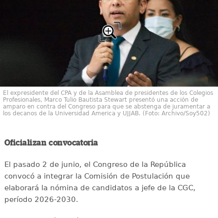
El expresidente del CPA y de la Asamblea de presidentes de los Colegios
Profesionales, Marco Tulio Bautista Stewart presentó una acción de
amparo en contra del Congreso para que se abstenga de juramentar a
los decanos de la Universidad America y UJJAB. (Foto: Archivo/Soy502)
Oficializan convocatoria
El pasado 2 de junio, el Congreso de la República
convocó a integrar la Comisión de Postulación que
elaborará la nómina de candidatos a jefe de la CGC,
período 2026-2030.