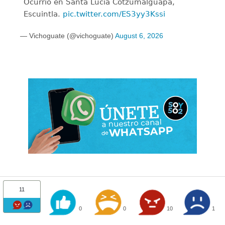
Ocurrió en Santa Lucía Cotzumalguapa,
Escuintla.
pic.twitter.com/ES3yy3Kssi
— Vichoguate (@vichoguate)
August 6, 2026
11
0
0
10
1