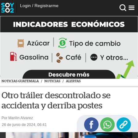
Login
/
Registrarme
NOTICIAS GUATEMALA
/
NOTICIAS
/
ALERTAS
Otro tráiler descontrolado se
accidenta y derriba postes
Por Marilin Alvarez
26 de junio de 2024, 06:41