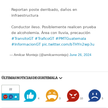
Reportan poste derribado, daños en
infraestructura
Conductor ileso. Posiblemente realicen prueba
de alcoholemia. Área con lluvia, precaución
#TransitoGT
#TraficoGT
#PMTGuatemala
#InformacionGT
pic.twitter.com/bTHYn2wp3u
— Amilcar Montejo (@amilcarmontejo)
June 26, 2024
ÚLTIMAS NOTICIAS DE GUATEMALA
22
4
3
10
5