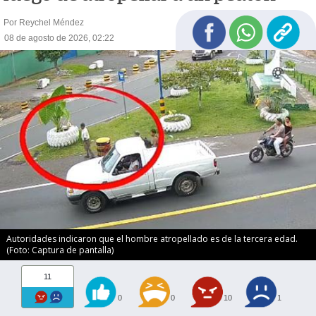
Por Reychel Méndez
08 de agosto de 2026, 02:22
Autoridades indicaron que el hombre atropellado es de la tercera edad.
(Foto: Captura de pantalla)
11
0
0
10
1