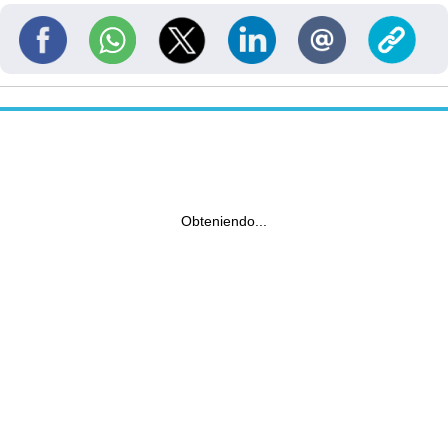
Obteniendo...