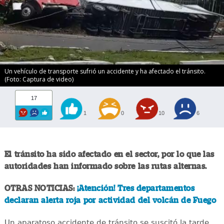
Un vehículo de transporte sufrió un accidente y ha afectado el tránsito.
(Foto: Captura de video)
17
1
0
10
6
El tránsito ha sido afectado en el sector, por lo que las
autoridades han informado sobre las rutas alternas.
OTRAS NOTICIAS:
¡Atención! Tres departamentos
declaran alerta roja por actividad del volcán de Fuego
Un aparatoso accidente de tránsito se suscitó la tarde