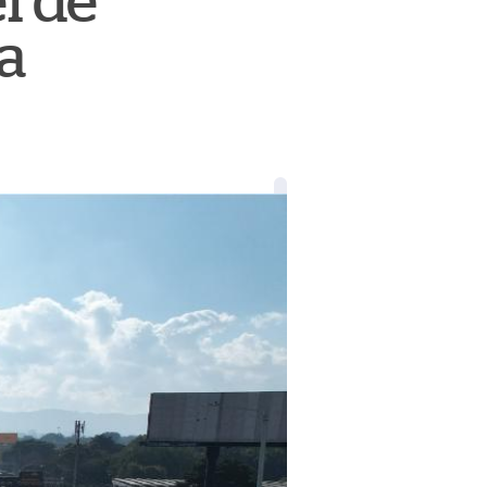
l de
a