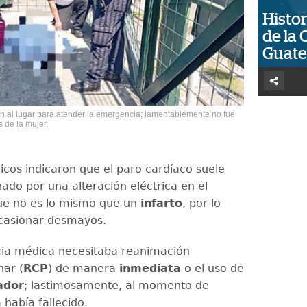
Histor
de la 
Guat
n al lugar para atender la emergencia; lamentablemente no fue
s de la mujer.
cos indicaron que el paro cardíaco suele
ado por una alteración eléctrica en el
ue no es lo mismo que un
infarto
, por lo
casionar desmayos.
ia médica necesitaba reanimación
ar (
RCP
) de manera
inmediata
o el uso de
ador
; lastimosamente, al momento de
 había fallecido.