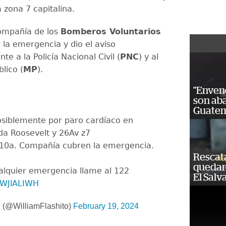
 zona 7 capitalina.
ompañía de los
Bomberos Voluntarios
r la emergencia y dio el aviso
te a la Policía Nacional Civil (
PNC
) y al
blico (
MP
).
"Enven
son ab
Guatem
siblemente por paro cardíaco en
da Roosevelt y 26Av z7
10a. Compañía cubren la emergencia.
Rescat
quedaro
alquier emergencia llame al 122
El Salv
HrWJlALIWH
 (@WilliamFlashito)
February 19, 2024