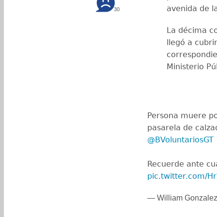
avenida de la
30
La décima c
llegó a cubri
correspondien
Ministerio Pú
Persona muere po
pasarela de calza
@BVoluntariosGT
Recuerde ante cu
pic.twitter.com/
— William Gonzalez