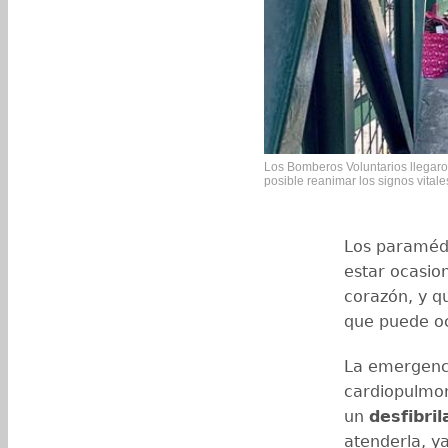
Los Bomberos Voluntarios llegaro
posible reanimar los signos vitale
Los paramédi
estar ocasion
corazón, y q
que puede o
La emergenc
cardiopulmon
un
desfibril
atenderla, ya