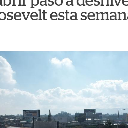
brir paso a desnive
osevelt esta seman