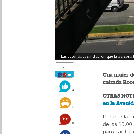
Las autoridades indicaron que la persona f
73
Una mujer de
calzada Roos
14
OTRAS NOTI
en la Aveni
11
Durante la t
18
de las 13:00
paro cardíac