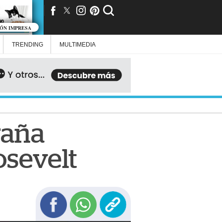
IÓN IMPRESA
TRENDING
MULTIMEDIA
traña
osevelt