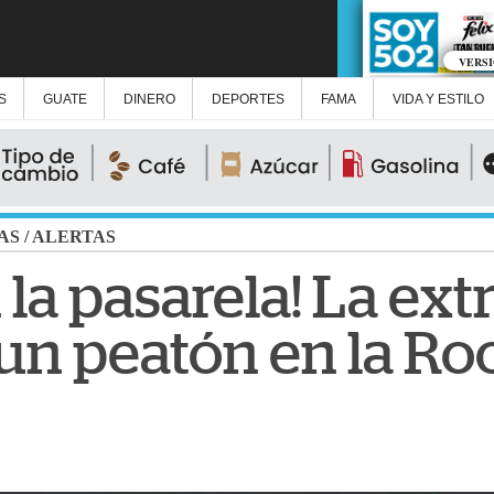
VERS
S
GUATE
DINERO
DEPORTES
FAMA
VIDA Y ESTILO
AS
/
ALERTAS
n la pasarela! La ex
un peatón en la Ro