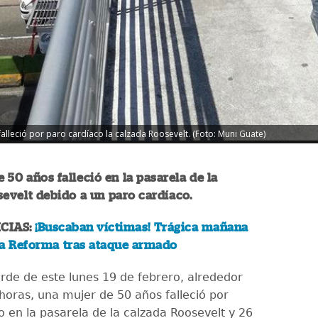
alleció por paro cardíaco la calzada Roosevelt. (Foto: Muni Guate)
 50 años falleció en la pasarela de la
evelt debido a un paro cardíaco.
CIAS:
¡Buscaban víctimas! Trágica mañana
da Reforma tras ataque armado
arde de este lunes 19 de febrero, alrededor
 horas, una mujer de 50 años falleció por
o en la pasarela de la calzada Roosevelt y 26