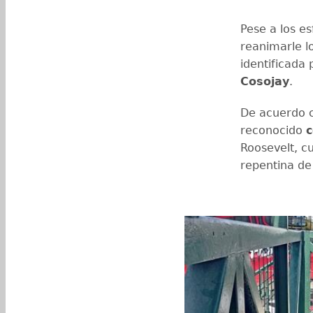
Pese a los e
reanimarle lo
identificada
Cosojay
.
De acuerdo co
reconocido
c
Roosevelt, c
repentina de