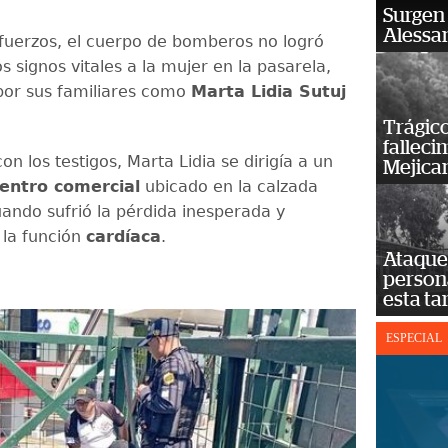
Surgen 
Alessan
sfuerzos, el cuerpo de bomberos no logró
s signos vitales a la mujer en la pasarela,
 por sus familiares como
Marta Lidia Sutuj
Trágico
falleci
n los testigos, Marta Lidia se dirigía a un
Mejica
entro comercial
ubicado en la calzada
uando sufrió la pérdida inesperada y
 la función
cardíaca
.
Ataque 
persona
esta ta
ESPECIAL