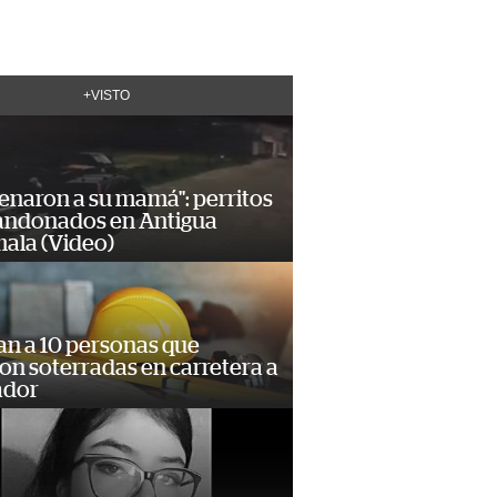
+VISTO
enaron a su mamá": perritos
andonados en Antigua
ala (Video)
an a 10 personas que
n soterradas en carretera a
ador