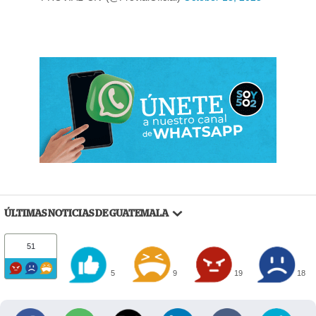
ÚLTIMAS NOTICIAS DE GUATEMALA
51
5
9
19
18