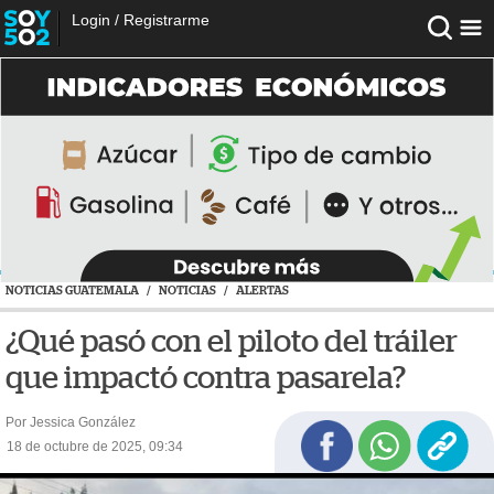
Login
/
Registrarme
NOTICIAS GUATEMALA
/
NOTICIAS
/
ALERTAS
¿Qué pasó con el piloto del tráiler
que impactó contra pasarela?
Por Jessica González
18 de octubre de 2025, 09:34