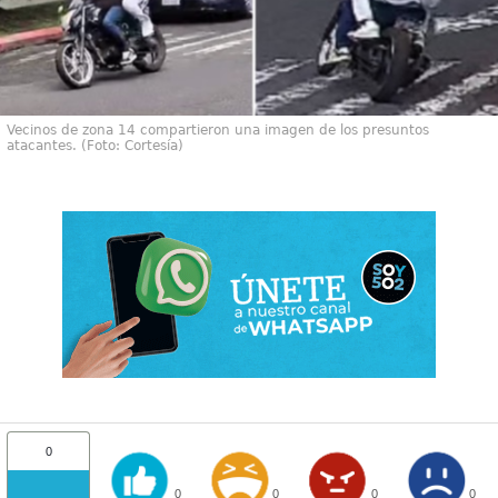
Vecinos de zona 14 compartieron una imagen de los presuntos
atacantes. (Foto: Cortesía)
0
0
0
0
0