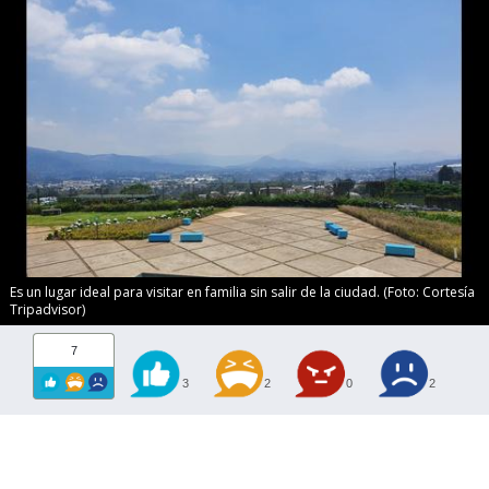
Es un lugar ideal para visitar en familia sin salir de la ciudad. (Foto: Cortesía
Tripadvisor)
7
3
2
0
2