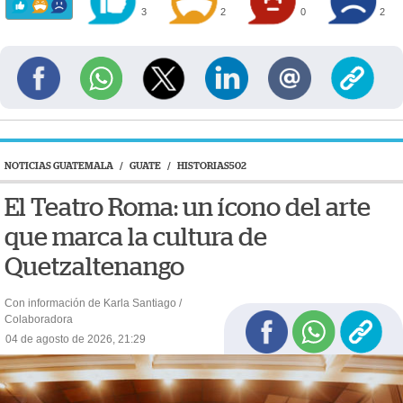
3
2
0
2
NOTICIAS GUATEMALA
/
GUATE
/
HISTORIAS502
El Teatro Roma: un ícono del arte
que marca la cultura de
Quetzaltenango
Con información de Karla Santiago /
Colaboradora
04 de agosto de 2026, 21:29