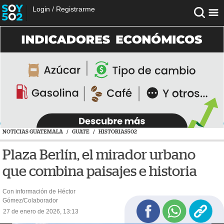
Login
/
Registrarme
NOTICIAS GUATEMALA
/
GUATE
/
HISTORIAS502
Plaza Berlín, el mirador urbano
que combina paisajes e historia
Con información de Héctor
Gómez/Colaborador
27 de enero de 2026, 13:13