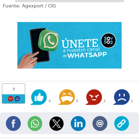
Fuente: Agexport / CIG
3
0
0
2
1