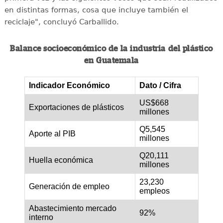
en distintas formas, cosa que incluye también el
reciclaje", concluyó Carballido.
Balance socioeconómico de la industria del plástico
en Guatemala
Indicador Económico
Dato / Cifra
US$668
Exportaciones de plásticos
millones
Q5,545
Aporte al PIB
millones
Q20,111
Huella económica
millones
23,230
Generación de empleo
empleos
Abastecimiento mercado
92%
interno