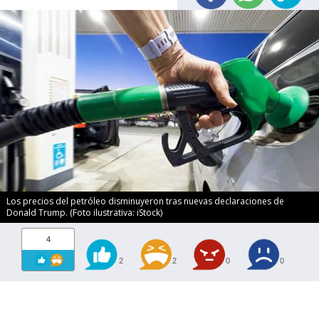
Los precios del petróleo disminuyeron tras nuevas declaraciones de
Donald Trump. (Foto ilustrativa: iStock)
4
2
2
0
0