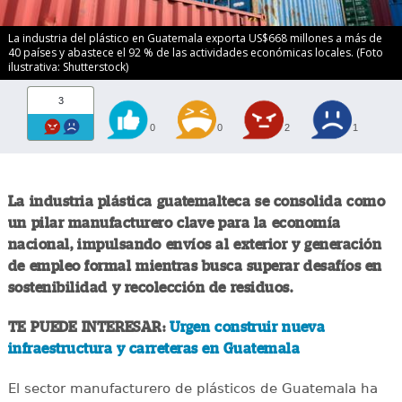
La industria del plástico en Guatemala exporta US$668 millones a más de
40 países y abastece el 92 % de las actividades económicas locales. (Foto
ilustrativa: Shutterstock)
3
0
0
2
1
La industria plástica guatemalteca se consolida como
un pilar manufacturero clave para la economía
nacional, impulsando envíos al exterior y generación
de empleo formal mientras busca superar desafíos en
sostenibilidad y recolección de residuos.
TE PUEDE INTERESAR:
Urgen construir nueva
infraestructura y carreteras en Guatemala
El sector manufacturero de plásticos de Guatemala ha