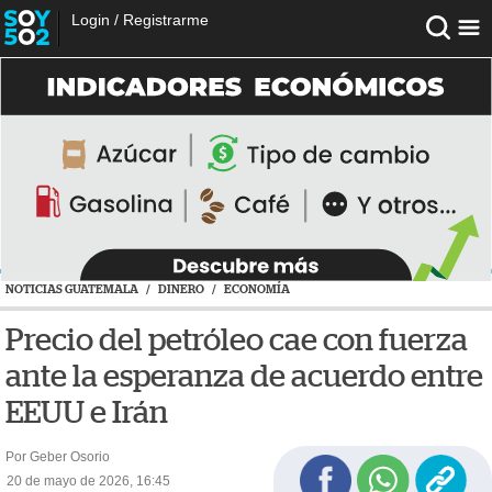
Login
/
Registrarme
NOTICIAS GUATEMALA
/
DINERO
/
ECONOMÍA
Precio del petróleo cae con fuerza
ante la esperanza de acuerdo entre
EEUU e Irán
Por Geber Osorio
20 de mayo de 2026, 16:45