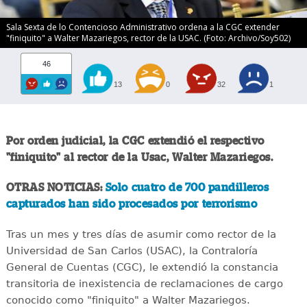
Sala Sexta de lo Contencioso Administrativo ordena a la CGC extender
"finiquito" a Walter Mazariegos, rector de la USAC. (Foto: Archivo/Soy502)
46
13
0
32
1
Por orden judicial, la CGC extendió el respectivo
"finiquito" al rector de la Usac, Walter Mazariegos.
OTRAS NOTICIAS:
Solo cuatro de 700 pandilleros
capturados han sido procesados por terrorismo
Tras un mes y tres días de asumir como rector de la
Universidad de San Carlos (USAC), la Contraloría
General de Cuentas (CGC), le extendió la constancia
transitoria de inexistencia de reclamaciones de cargo
conocido como "finiquito" a Walter Mazariegos.