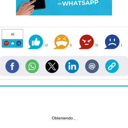
46
13
0
32
1
Obteniendo...