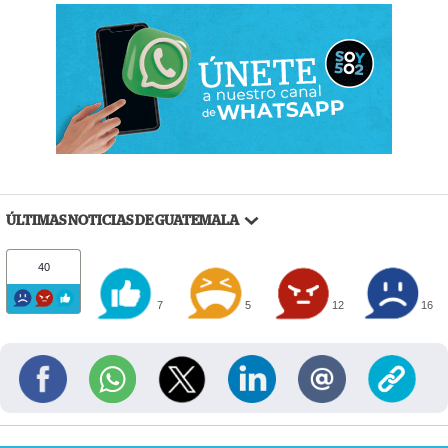
ÚLTIMAS NOTICIAS DE GUATEMALA
40
7
5
12
16