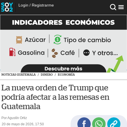
Login
/
Registrarme
NOTICIAS GUATEMALA
/
DINERO
/
ECONOMÍA
La nueva orden de Trump que
podría afectar a las remesas en
Guatemala
Por Agustín Ortiz
20 de mayo de 2026, 17:50