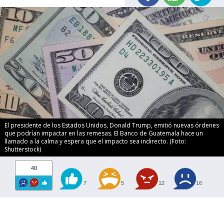
El presidente de los Estados Unidos, Donald Trump, emitió nuevas órdenes
que podrían impactar en las remesas. El Banco de Guatemala hace un
llamado a la calma y espera que el impacto sea indirecto. (Foto:
Shutterstock)
40
7
5
12
16