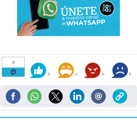
8
0
0
0
8