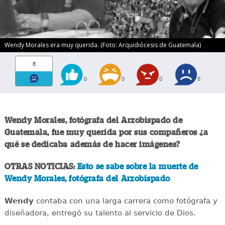
Wendy Morales era muy querida. (Foto: Arquidiócesis de Guatemala)
8
0
0
0
8
Wendy Morales, fotógrafa del Arzobispado de
Guatemala, fue muy querida por sus compañeros ¿a
qué se dedicaba además de hacer imágenes?
OTRAS NOTICIAS:
Esto se sabe sobre la muerte de
Wendy Morales, fotógrafa del Arzobispado
Wendy
contaba con una larga carrera como fotógrafa y
diseñadora, entregó su talento al servicio de Dios.