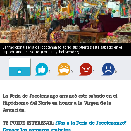
La tradicional Feria de Jocotenango abrió sus puertas este sábado en el
Hipódromo del Norte. (Foto: Reychel Méndez)
1
1
0
0
0
La Feria de Jocotenango arrancó este sábado en el
Hipódromo del Norte en honor a la Virgen de la
Asunción.
TE PUEDE INTERESAR:
¿Vas a la Feria de Jocotenango?
Conoce los parqueos gratuitos