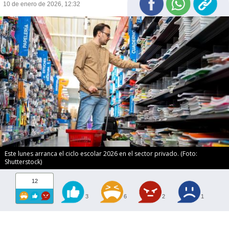
10 de enero de 2026, 12:32
Este lunes arranca el ciclo escolar 2026 en el sector privado. (Foto:
Shutterstock)
12
3
6
2
1