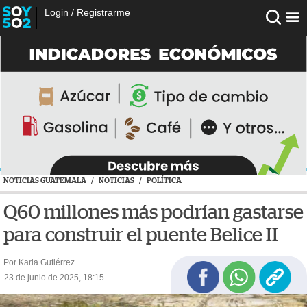
Login
/
Registrarme
NOTICIAS GUATEMALA
/
NOTICIAS
/
POLÍTICA
Q60 millones más podrían gastarse
para construir el puente Belice II
Por Karla Gutiérrez
23 de junio de 2025, 18:15