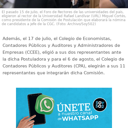
El pasado 15 de julio, el Foro de Rectores de las universidades del país,
eligieron al rector de la Universidad Rafael Landívar (URL) Miquel Cortés,
como presidente de la Comisión de Postulación que elaborará la nómina
de candidatos a jefe de la CGC. (Foto: Archivo/Soy502)
Además, el 17 de julio, el Colegio de Economistas,
Contadores Públicos y Auditores y Administradores de
Empresas (CCEE), eligió a sus dos representantes ante
la dicha Postuladora y para el 6 de agosto, el Colegio de
Contadores Públicos y Auditores (CPA), elegirán a sus 11
representantes que integrarán dicha Comisión.