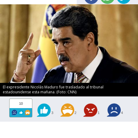
El expresidente Nicolás Maduro fue trasladado al tribunal
estadounidense esta mañana. (Foto: CNN)
10
3
2
1
4