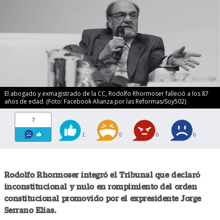
El abogado y exmagistrado de la CC, Rodolfo Rhormoser falleció a los 87
años de edad. (Foto: Facebook Alianza por las Reformas/Soy502)
7
1
0
0
6
Rodolfo Rhormoser integró el Tribunal que declaró
inconstitucional y nulo en rompimiento del orden
constitucional promovido por el expresidente Jorge
Serrano Elías.