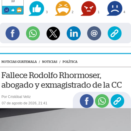
10
3
2
1
4
NOTICIAS GUATEMALA
/
NOTICIAS
/
POLÍTICA
Fallece Rodolfo Rhormoser,
abogado y exmagistrado de la CC
Por Cristóbal Veliz
07 de agosto de 2026, 21:41