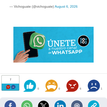
— Vichoguate (@vichoguate)
August 6, 2026
7
0
0
6
1