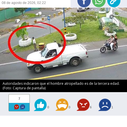
08 de agosto de 2026, 02:22
Autoridades indicaron que el hombre atropellado es de la tercera edad.
(Foto: Captura de pantalla)
7
0
0
6
1