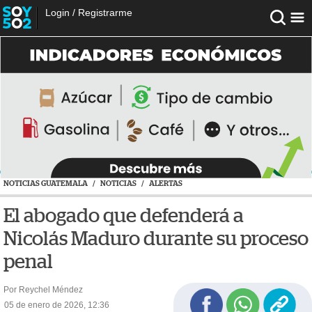
Login
/
Registrarme
NOTICIAS GUATEMALA
/
NOTICIAS
/
ALERTAS
El abogado que defenderá a
Nicolás Maduro durante su proceso
penal
Por Reychel Méndez
05 de enero de 2026, 12:36