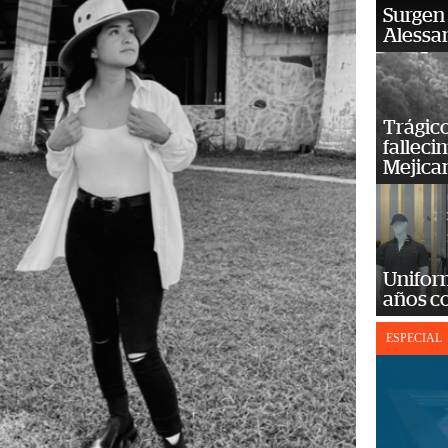
Surgen 
Alessan
Trágico
falleci
Mejica
Unifor
años c
ESPECIAL