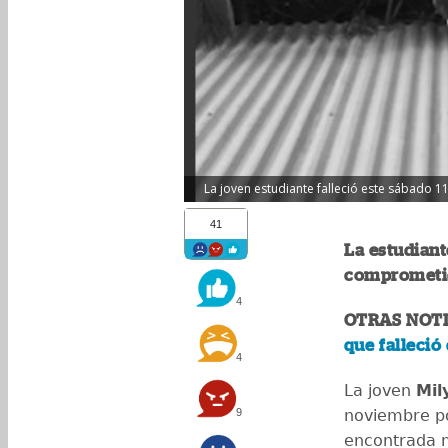
La joven estudiante falleció este sábado 1
41
La estudiant
comprometid
4
OTRAS NOTI
que falleció
4
La joven
Mil
9
noviembre po
encontrada m