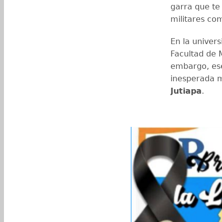
garra que te 
militares c
En la univer
Facultad de 
embargo, ese
inesperada m
Jutiapa
.