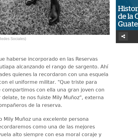
Histor
de la 
Guat
 Redes Sociales)
 fue haberse incorporado en las Reservas
Jutiapa alcanzando el rango de sargento. Ahí
tades quienes la recordaron con una esquela
on el uniforme militar. "Que triste para
e compartimos con ella una gran joven con
 delate, te nos fuiste Mily Muñoz", externa
ompañeros de la reserva.
o Mily Muñoz una excelente persona
recordaremos como una de las mejores
 vuela alto siempre con esa moral coraje y