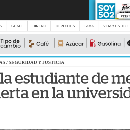
VERS
S
GUATE
DINERO
DEPORTES
FAMA
VIDA Y ESTILO
AS
/
SEGURIDAD Y JUSTICIA
 la estudiante de m
erta en la universi