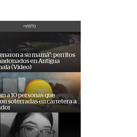
+VISTO
enaron a su mamá": perritos
andonados en Antigua
ala (Video)
an a 10 personas que
n soterradas en carretera a
ador