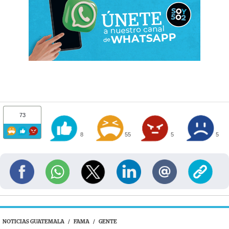
73
8
55
5
5
NOTICIAS GUATEMALA
/
FAMA
/
GENTE