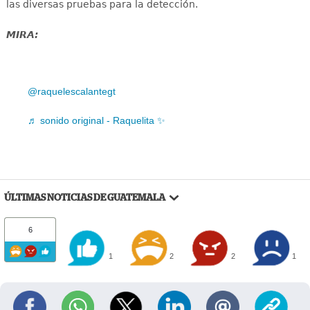
las diversas pruebas para la detección.
MIRA:
@raquelescalantegt
♬ sonido original - Raquelita ✨
ÚLTIMAS NOTICIAS DE GUATEMALA
6
1
2
2
1