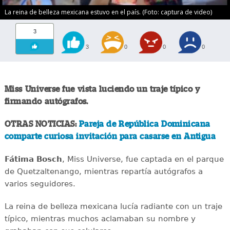
La reina de belleza mexicana estuvo en el país. (Foto: captura de video)
3
3
0
0
0
Miss Universe fue vista luciendo un traje típico y
firmando autógrafos.
OTRAS NOTICIAS:
Pareja de República Dominicana
comparte curiosa invitación para casarse en Antigua
Fátima Bosch
, Miss Universe, fue captada en el parque
de Quetzaltenango, mientras repartía autógrafos a
varios seguidores.
La reina de belleza mexicana lucía radiante con un traje
típico, mientras muchos aclamaban su nombre y