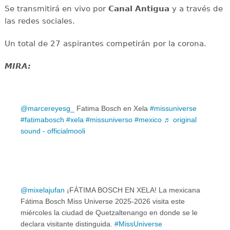
Se transmitirá en vivo por
Canal Antigua
y a través de
las redes sociales.
Un total de 27 aspirantes competirán por la corona.
MIRA:
@marcereyesg_
Fatima Bosch en Xela
#missuniverse
#fatimabosch
#xela
#missuniverso
#mexico
♬ original
sound - officialmooli
@mixelajufan
¡FÁTIMA BOSCH EN XELA! La mexicana
Fátima Bosch Miss Universe 2025-2026 visita este
miércoles la ciudad de Quetzaltenango en donde se le
declara visitante distinguida.
#MissUniverse