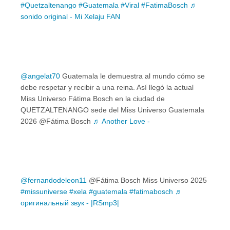
#Quetzaltenango
#Guatemala
#Viral
#FatimaBosch
♬
sonido original - Mi Xelaju FAN
@angelat70
Guatemala le demuestra al mundo cómo se
debe respetar y recibir a una reina. Así llegó la actual
Miss Universo Fátima Bosch en la ciudad de
QUETZALTENANGO sede del Miss Universo Guatemala
2026 @Fátima Bosch
♬ Another Love -
@fernandodeleon11
@Fátima Bosch Miss Universo 2025
#missuniverse
#xela
#guatemala
#fatimabosch
♬
оригинальный звук - |RSmp3|