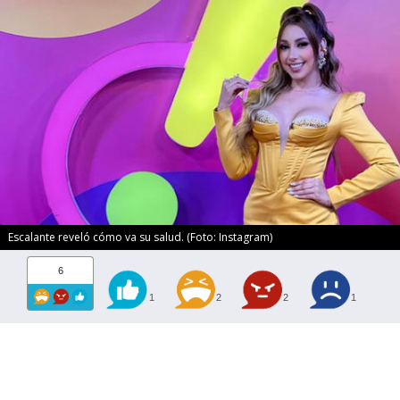
Escalante reveló cómo va su salud. (Foto: Instagram)
6
1
2
2
1