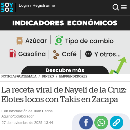
Login
/
Registrarme
NOTICIAS GUATEMALA
/
DINERO
/
EMPRENDEDORES
La receta viral de Nayeli de la Cruz:
Elotes locos con Takis en Zacapa
Con información de Juan Carlos
Aquino/Colaborador
27 de noviembre de 2025, 13:44