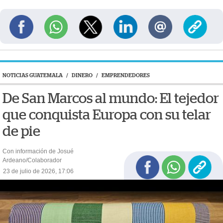
NOTICIAS GUATEMALA
/
DINERO
/
EMPRENDEDORES
De San Marcos al mundo: El tejedor
que conquista Europa con su telar
de pie
Con información de Josué
Ardeano/Colaborador
23 de julio de 2026, 17:06