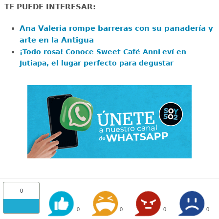
TE PUEDE INTERESAR:
Ana Valeria rompe barreras con su panadería y
arte en la Antigua
¡Todo rosa! Conoce Sweet Café AnnLeví en
Jutiapa, el lugar perfecto para degustar
0
0
0
0
0