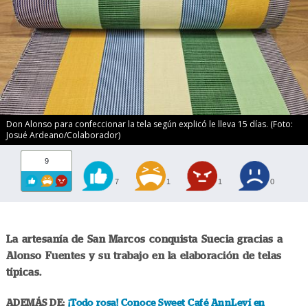
Don Alonso para confeccionar la tela según explicó le lleva 15 días. (Foto:
Josué Ardeano/Colaborador)
9
7
1
1
0
La artesanía de San Marcos conquista Suecia gracias a
Alonso Fuentes y su trabajo en la elaboración de telas
típicas.
ADEMÁS DE:
¡Todo rosa! Conoce Sweet Café AnnLeví en