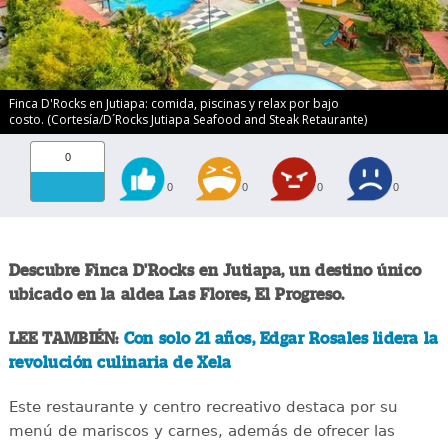
Finca D'Rocks en Jutiapa: comida, piscinas y relax por bajo
costo. (Cortesía/D´Rocks Jutiapa Seafood and Steak Retaurante)
0
0
0
0
0
Descubre Finca D'Rocks en Jutiapa, un destino único
ubicado en la aldea Las Flores, El Progreso.
LEE TAMBIÉN:
Con solo 21 años, Edgar Rosales lidera la
revolución culinaria de Xela
Este restaurante y centro recreativo destaca por su
menú de mariscos y carnes, además de ofrecer las