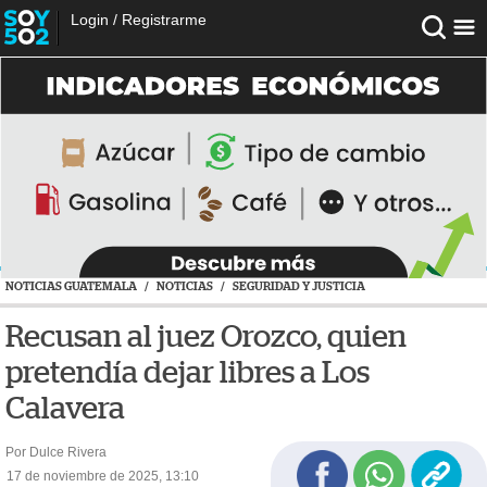
Login
/
Registrarme
NOTICIAS GUATEMALA
/
NOTICIAS
/
SEGURIDAD Y JUSTICIA
Recusan al juez Orozco, quien
pretendía dejar libres a Los
Calavera
Por Dulce Rivera
17 de noviembre de 2025, 13:10