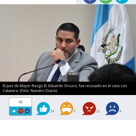
El juez de Mayor Riesgo B, Eduardo Orozco, fue recusado en el caso Los
Calavera. (Foto: Nuestro Diario)
52
24
3
21
4