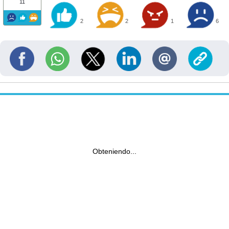
11
2
2
1
6
Obteniendo...