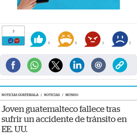
3
0
0
1
2
NOTICIAS GUATEMALA
/
NOTICIAS
/
MUNDO
Joven guatemalteco fallece tras
sufrir un accidente de tránsito en
EE. UU.