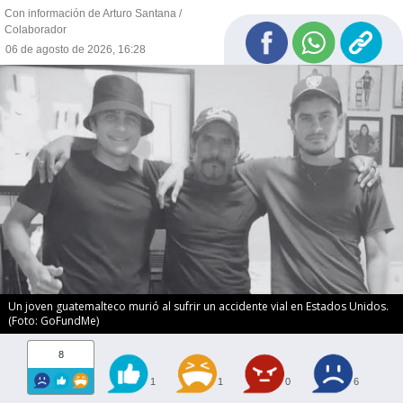
Con información de Arturo Santana /
Colaborador
06 de agosto de 2026, 16:28
Un joven guatemalteco murió al sufrir un accidente vial en Estados Unidos.
(Foto: GoFundMe)
8
1
1
0
6