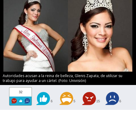
Autoridades acusan a la reina de belleza, Glenis Zapata, de utilizar su
trabajo para ayudar a un cártel. (Foto: Univisión)
32
6
5
15
6