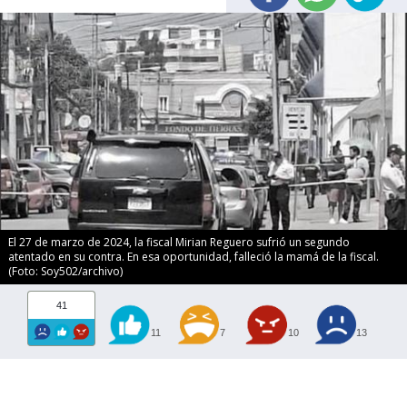
El 27 de marzo de 2024, la fiscal Mirian Reguero sufrió un segundo
atentado en su contra. En esa oportunidad, falleció la mamá de la fiscal.
(Foto: Soy502/archivo)
41
11
7
10
13