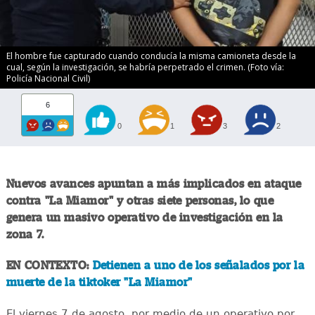
El hombre fue capturado cuando conducía la misma camioneta desde la
cual, según la investigación, se habría perpetrado el crimen. (Foto vía:
Policía Nacional Civil)
6
0
1
3
2
Nuevos avances apuntan a más implicados en ataque
contra "La Miamor" y otras siete personas, lo que
genera un masivo operativo de investigación en la
zona 7.
EN CONTEXTO:
Detienen a uno de los señalados por la
muerte de la tiktoker "La Miamor"
El viernes 7 de agosto, por medio de un operativo por