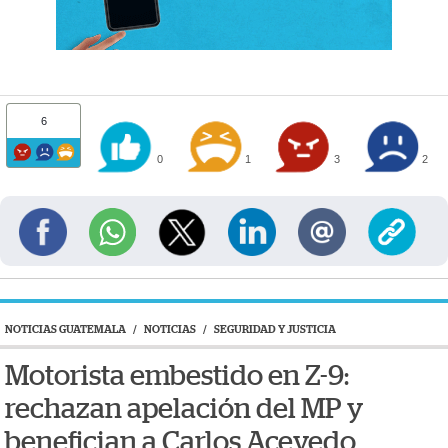
6
0
1
3
2
NOTICIAS GUATEMALA
/
NOTICIAS
/
SEGURIDAD Y JUSTICIA
Motorista embestido en Z-9:
rechazan apelación del MP y
benefician a Carlos Acevedo