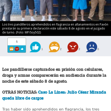
Los tres pandilleros aprehendidos en flagrancia en allanamientos en Pavón
prestarán su primera declaración este sábado 8 de agosto en el juzgado
de turno. (Foto: MP/Soy502)
5
1
2
2
0
Los pandilleros capturados en prisión con celulares,
droga y armas comparecerán en audiencia durante la
noche de este sábado 8 de agosto.
OTRAS NOTICIAS:
Caso La Línea: Julio César Miranda
queda libre de cargos
Tras haber sido aprehendidos en flagrancia, los tres