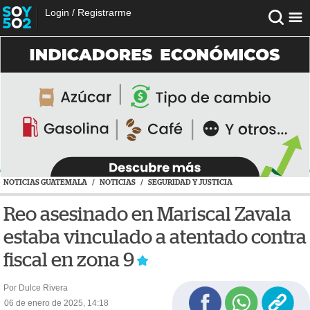
Login
/
Registrarme
NOTICIAS GUATEMALA
/
NOTICIAS
/
SEGURIDAD Y JUSTICIA
Reo asesinado en Mariscal Zavala
estaba vinculado a atentado contra
fiscal en zona 9
Por Dulce Rivera
06 de enero de 2025, 14:18