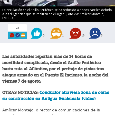
La circulación en el Anillo Periférico se ha reducido a pocos carriles debido
a las diligencias que se realizan en el lugar. (Foto vía: Amílcar Montejo,
EMETRA)
22
0
1
16
5
Las autoridades reportan más de 14 horas de
movilidad complicada, desde el Anillo Periférico
hasta ruta al Atlántico, por el peritaje de pistas tras
ataque armado en el Puente El Incienso, la noche del
viernes 7 de agosto.
OTRAS NOTICIAS:
Conductor atraviesa zona de obras
en construcción en Antigua Guatemala (video)
Amílcar Montejo, director de comunicaciones de la