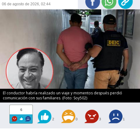
06 de agosto de 2026, 02:44
El conductor habría realizado un viaje y momentos después perdió
comunicación con sus familiares. (Foto: Soy502)
6
2
0
3
1