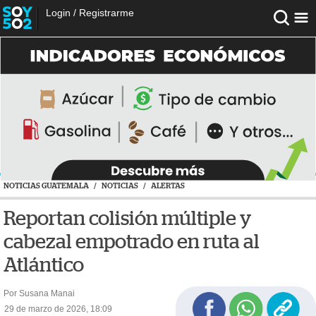
Login
/
Registrarme
NOTICIAS GUATEMALA
/
NOTICIAS
/
ALERTAS
Reportan colisión múltiple y
cabezal empotrado en ruta al
Atlántico
Por Susana Manai
29 de marzo de 2026, 18:09