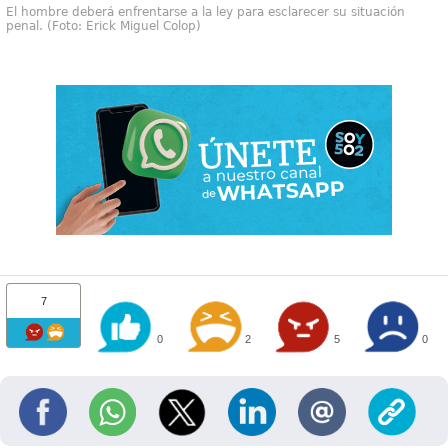
El hombre deberá enfrentarse a la ley para esclarecer su situación
penal. (Foto: Erick Miguel Colop)
7
0
2
5
0