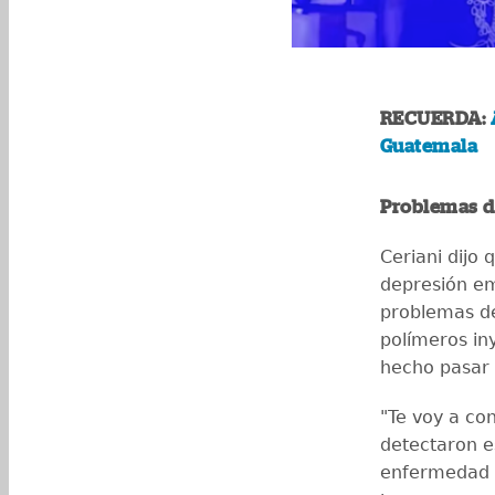
RECUERDA:
Guatemala
Problemas d
Ceriani dijo
depresión em
problemas de
polímeros in
hecho pasar 
"Te voy a co
detectaron e
enfermedad n