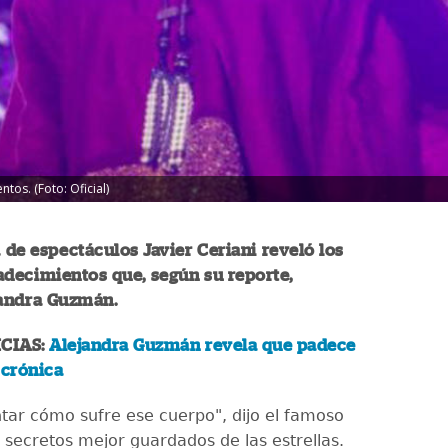
os. (Foto: Oficial)
a de espectáculos Javier Ceriani reveló los
decimientos que, según su reporte,
jandra Guzmán.
CIAS:
Alejandra Guzmán revela que padece
crónica
ntar cómo sufre ese cuerpo", dijo el famoso
s secretos mejor guardados de las estrellas.