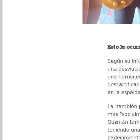
Esto le ocur
Según su info
una desviaci
una hernia e
descalcificac
en la espalda
La también p
más "socialm
Guzmán tambi
teniendo una
padecimient