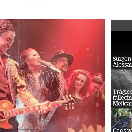
Surgen 
Alessan
Trágico
falleci
Mejica
Caos ve