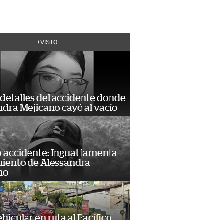
+VISTO
detalles del accidente donde
dra Mejicano cayó al vacío
 accidente: Inguat lamenta
miento de Alessandra
no
hicular en ruta al Pacífico