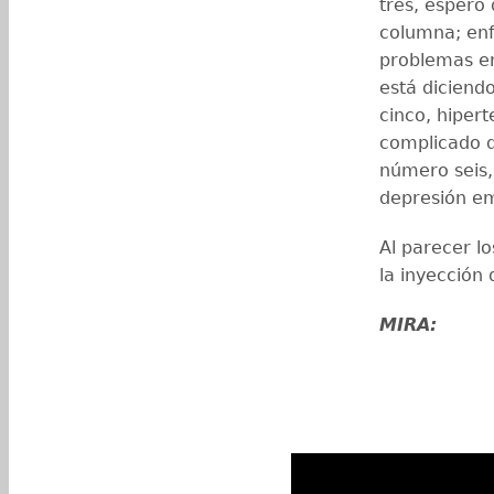
tres, espero 
columna; en
problemas en 
está diciend
cinco, hipert
complicado 
número seis,
depresión em
Al parecer l
la inyección 
MIRA: