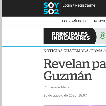
Login
/
Registrarme
ECONOMÍA HOY
NOTICIA
NOTICIAS GUATEMALA
/
FAMA
/
Revelan pa
Guzmán
Por Selene Mejía
26 de agosto de 2025, 15:07