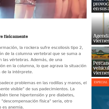
provoc
en sus
Agenda
re físicamente
vierne
rmación, la rockera sufre escoliosis tipo 2,
ón de la columna vertebral que se suma a
n las vértebras. Además, de una
Percan
ión en la columna, lo que agrava la situación
vehicul
 de la intérprete.
vierne
adece problemas en las rodillas y manos, el
ESPECIAL
ente visible" de sus padecimientos. La
én tiene hipertensión y pre diabetes,
 "descompensación física" seria, otro
o es anemia.