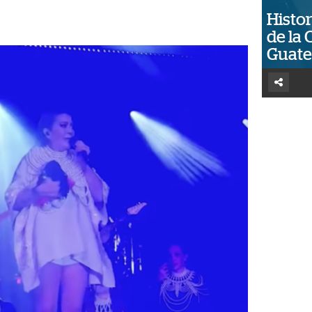
Histor
de la 
Guat