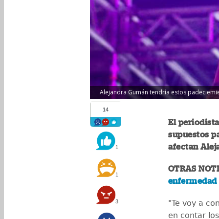
Alejandra Gumán tendría estos padeciemient
14
El periodist
supuestos pa
afectan Ale
1
OTRAS NOTI
1
enfermedad 
3
"Te voy a co
en contar lo