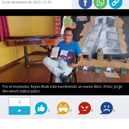
16 de diciembre de 2025, 12:45
Por el momento, Reyes Reali está escribiendo un nuevo libro. (Foto: Jorge
Morales/Colaborador)
2
2
0
0
0