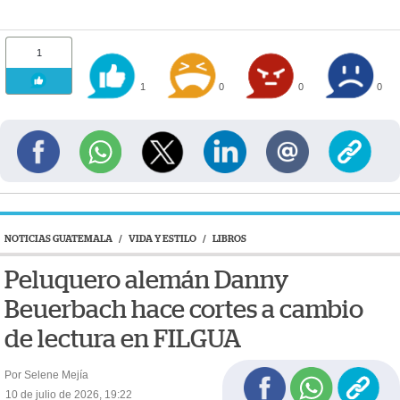
1
1
0
0
0
NOTICIAS GUATEMALA
/
VIDA Y ESTILO
/
LIBROS
Peluquero alemán Danny
Beuerbach hace cortes a cambio
de lectura en FILGUA
Por Selene Mejía
10 de julio de 2026, 19:22