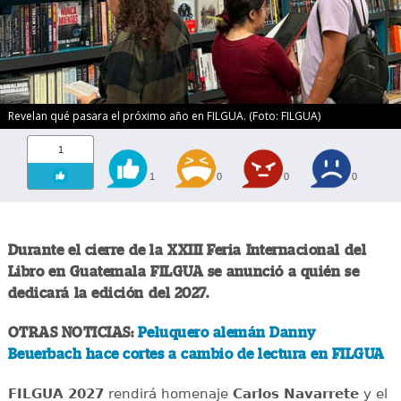
Revelan qué pasara el próximo año en FILGUA. (Foto: FILGUA)
1
1
0
0
0
Durante el cierre de la XXIII Feria Internacional del
Libro en Guatemala FILGUA se anunció a quién se
dedicará la edición del 2027.
OTRAS NOTICIAS:
Peluquero alemán Danny
Beuerbach hace cortes a cambio de lectura en FILGUA
FILGUA 2027
rendirá homenaje
Carlos Navarrete
y el