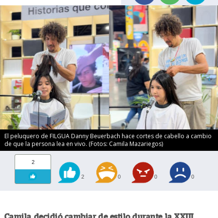
El peluquero de FILGUA Danny Beuerbach hace cortes de cabello a cambio
de que la persona lea en vivo. (Fotos: Camila Mazariegos)
2
2
0
0
0
Camila decidió cambiar de estilo durante la XXIII