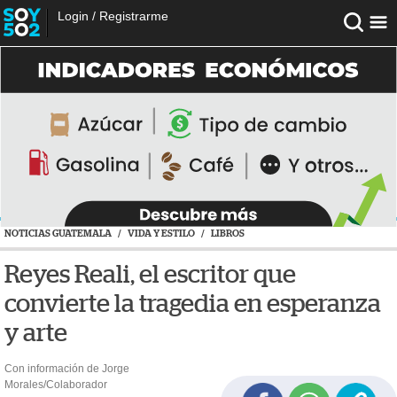
Login
/
Registrarme
NOTICIAS GUATEMALA
/
VIDA Y ESTILO
/
LIBROS
Reyes Reali, el escritor que
convierte la tragedia en esperanza
y arte
Con información de Jorge
Morales/Colaborador