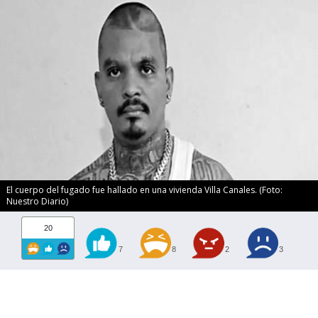
El cuerpo del fugado fue hallado en una vivienda Villa Canales. (Foto:
Nuestro Diario)
20
7
8
2
3