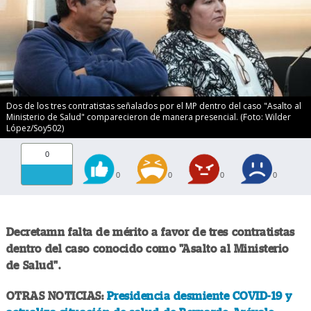
Dos de los tres contratistas señalados por el MP dentro del caso "Asalto al
Ministerio de Salud" comparecieron de manera presencial. (Foto: Wilder
López/Soy502)
0
0
0
0
0
Decretamn falta de mérito a favor de tres contratistas
dentro del caso conocido como "Asalto al Ministerio
de Salud".
OTRAS NOTICIAS:
Presidencia desmiente COVID-19 y