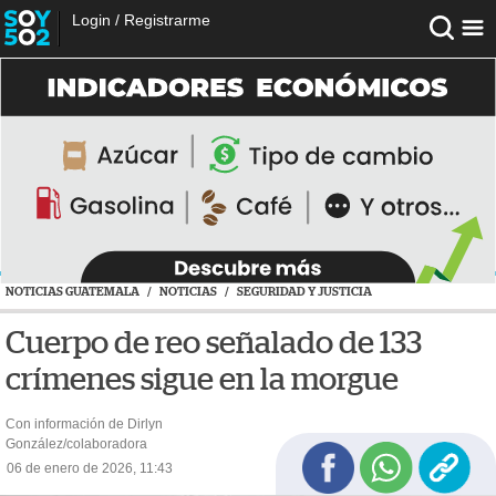
Login
/
Registrarme
NOTICIAS GUATEMALA
/
NOTICIAS
/
SEGURIDAD Y JUSTICIA
Cuerpo de reo señalado de 133
crímenes sigue en la morgue
Con información de Dirlyn
González/colaboradora
06 de enero de 2026, 11:43