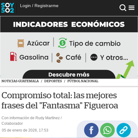
Login
/
Registrarme
NOTICIAS GUATEMALA
/
DEPORTES
/
FÚTBOL NACIONAL
Compromiso total: las mejores
frases del "Fantasma" Figueroa
Con información de Rudy Martínez /
Colaborador
05 de enero de 2026, 17:53