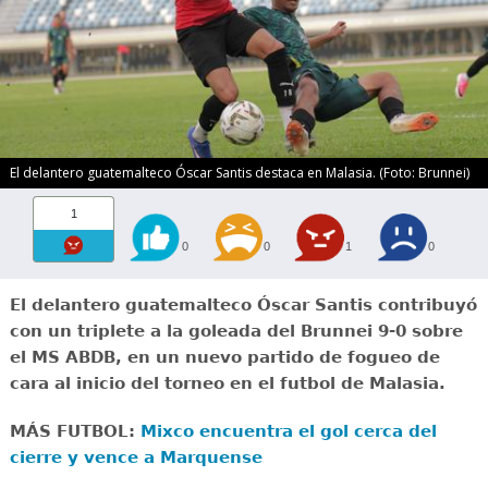
El delantero guatemalteco Óscar Santis destaca en Malasia. (Foto: Brunnei)
1
0
0
1
0
El delantero guatemalteco Óscar Santis contribuyó
con un triplete a la goleada del Brunnei 9-0 sobre
el MS ABDB, en un nuevo partido de fogueo de
cara al inicio del torneo en el futbol de Malasia.
MÁS FUTBOL:
Mixco encuentra el gol cerca del
cierre y vence a Marquense