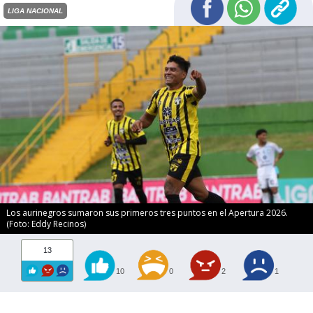
LIGA NACIONAL
Los aurinegros sumaron sus primeros tres puntos en el Apertura 2026.
(Foto: Eddy Recinos)
13
10
0
2
1