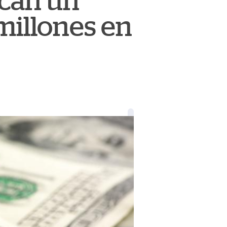
can un
millones en