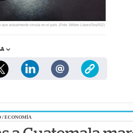
 que actualmente circula en el país. (Foto: Wilder López/Soy502)
LA
O
/
ECONOMÍA