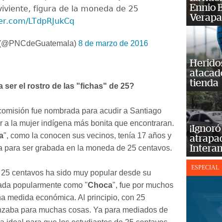
Ennio B
viviente, figura de la moneda de 25
Verapa
ter.com/LTdpRJukCq
 (@PNCdeGuatemala)
8 de marzo de 2016
Heridos
atacad
tienda
 ser el rostro de las "fichas" de 25?
comisión fue nombrada para acudir a Santiago
ar a la mujer indígena más bonita que encontraran.
¡Ignoró
a
", como la conocen sus vecinos, tenía 17 años y
atrapad
Intera
da para ser grabada en la moneda de 25 centavos.
ESPECIAL
25 centavos ha sido muy popular desde su
ada popularmente como "
Choca
", fue por muchos
a medida económica. Al principio, con 25
nzaba para muchas cosas. Ya para mediados de