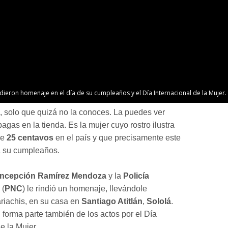
ieron homenaje en el día de su cumpleaños y el Día Internacional de la Mujer. 
o, solo que quizá no la conoces. La puedes ver
agas en la tienda. Es la mujer cuyo rostro ilustra
de
25 centavos
en el país y que precisamente este
a su cumpleaños.
ncepción Ramírez Mendoza
y la
Policía
(
PNC
) le rindió un homenaje, llevándole
ariachis, en su casa en
Santiago Atitlán
,
Sololá
.
 forma parte también de los actos por el Día
e la Mujer.