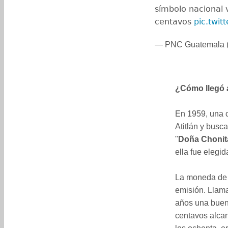
símbolo nacional 
centavos
pic.twit
— PNC Guatemala
¿Cómo llegó a
En 1959, una 
Atitlán y busc
"
Doña Chonit
ella fue elegi
La moneda de 
emisión. Llam
años una buen
centavos alca