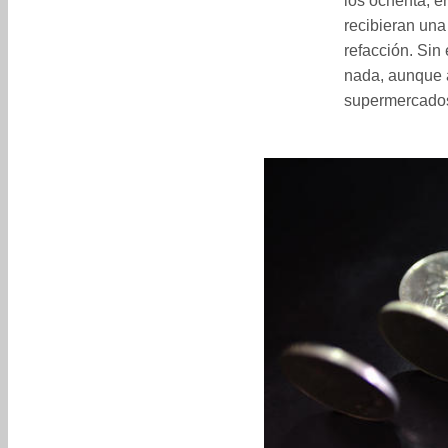
los ochenta, e
recibieran una
refacción. Sin
nada, aunque a
supermercados 