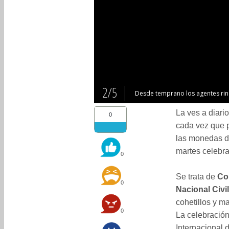
2/5
Desde temprano los agentes rind
La ves a diari
0
cada vez que p
las monedas 
martes celebr
0
Se trata de
Co
0
Nacional Civil
cohetillos y m
0
La celebración
Internacional d