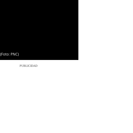
3/5
(Foto: PNC)
Este es el reconoc
PUBLICIDAD