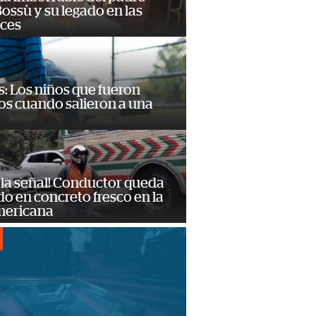
ossù y su legado en las
ces
: Los niños que fueron
os cuando salieron a una
 la señal! Conductor queda
o en concreto fresco en la
mericana