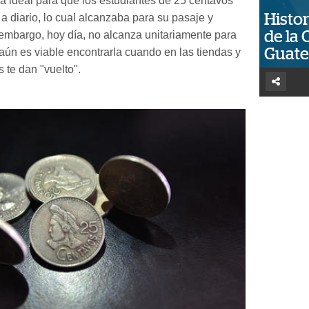
ra ideal para que los estudiantes de 25 centavos
Histor
 a diario, lo cual alcanzaba para su pasaje y
de la 
 embargo, hoy día, no alcanza unitariamente para
Guat
ún es viable encontrarla cuando en las tiendas y
te dan "vuelto".