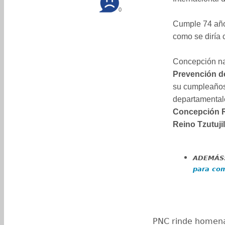
0
Cumple 74 años
como se diría
Concepción na
Prevención de
su cumpleaños
departamenta
Concepción 
Reino Tzutujil
ADEMÁS
para com
PNC rinde homena