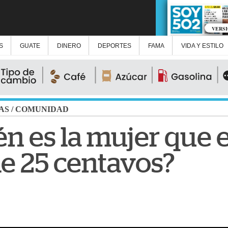
VERS
S
GUATE
DINERO
DEPORTES
FAMA
VIDA Y ESTILO
AS
/
COMUNIDAD
n es la mujer que e
 25 centavos?