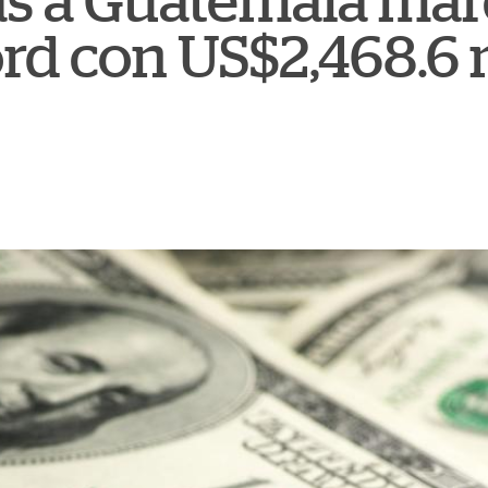
s a Guatemala mar
rd con US$2,468.6 