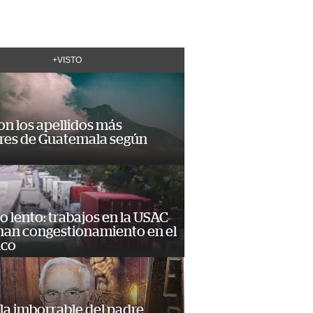
+VISTO
on los apellidos más
res de Guatemala según
o lento: trabajos en la USAC
nan congestionamiento en el
ico
la imborrable del padre