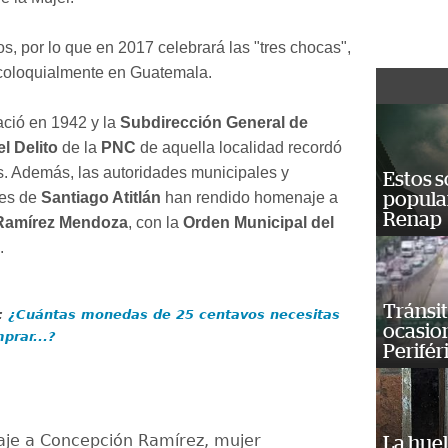
, por lo que en 2017 celebrará las "tres chocas",
 coloquialmente en Guatemala.
ció en 1942 y la
Subdirección General de
l Delito
de la
PNC
de aquella localidad recordó
. Además, las autoridades municipales y
Estos s
les de
Santiago Atitlán
han rendido homenaje a
popula
Renap
Ramírez Mendoza
, con la
Orden Municipal del
.
Tránsit
:
¿Cuántas monedas de 25 centavos necesitas
ocasio
prar...?
Perifér
je a Concepción Ramírez, mujer
La huel