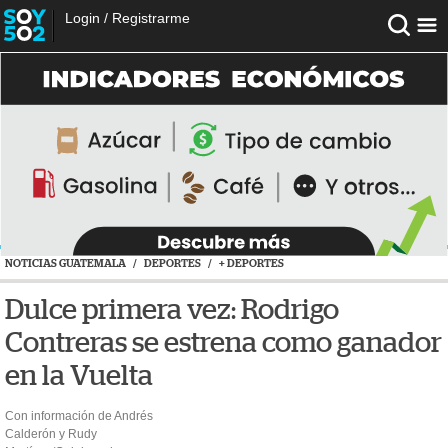
Login
/
Registrarme
NOTICIAS GUATEMALA
/
DEPORTES
/
+ DEPORTES
Dulce primera vez: Rodrigo
Contreras se estrena como ganador
en la Vuelta
Con información de Andrés
Calderón y Rudy