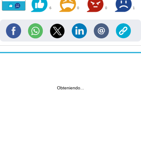
6
0
0
1
Obteniendo...