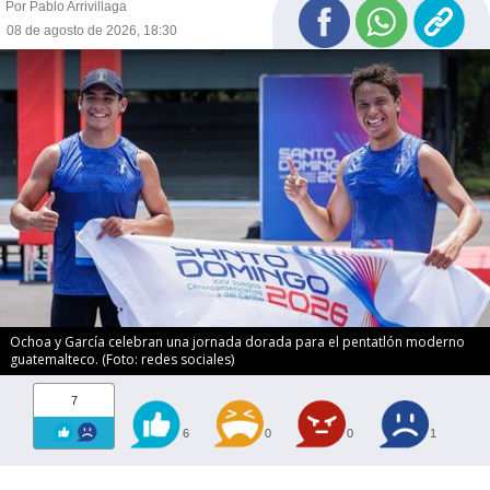
Por Pablo Arrivillaga
08 de agosto de 2026, 18:30
Ochoa y García celebran una jornada dorada para el pentatlón moderno
guatemalteco. (Foto: redes sociales)
7
6
0
0
1