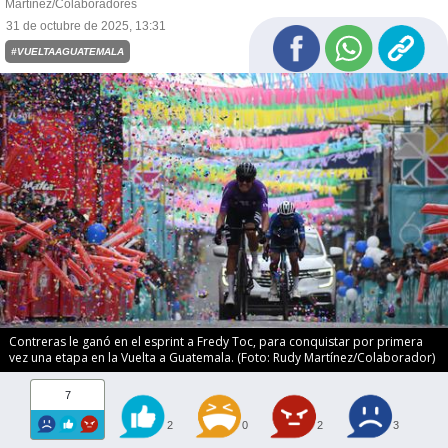
Martínez/Colaboradores
31 de octubre de 2025, 13:31
#VUELTAAGUATEMALA
Contreras le ganó en el esprint a Fredy Toc, para conquistar por primera
vez una etapa en la Vuelta a Guatemala. (Foto: Rudy Martínez/Colaborador)
7
2
0
2
3