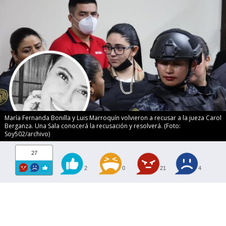
María Fernanda Bonilla y Luis Marroquín volvieron a recusar a la jueza Carol
Berganza. Una Sala conocerá la recusación y resolverá. (Foto:
Soy502/archivo)
27
2
0
21
4