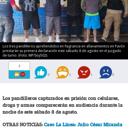
Los tres pandilleros aprehendidos en flagrancia en allanamientos en Pavón
prestarán su primera declaración este sábado 8 de agosto en el juzgado
de turno. (Foto: MP/Soy502)
2
0
1
1
0
Los pandilleros capturados en prisión con celulares,
droga y armas comparecerán en audiencia durante la
noche de este sábado 8 de agosto.
OTRAS NOTICIAS:
Caso La Línea: Julio César Miranda