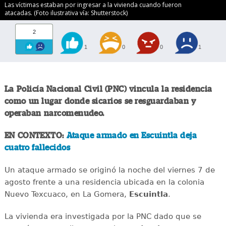
Las víctimas estaban por ingresar a la vivienda cuando fueron
atacadas. (Foto ilustrativa vía: Shutterstock)
2
1
0
0
1
La Policía Nacional Civil (PNC) vincula la residencia
como un lugar donde sicarios se resguardaban y
operaban narcomenudeo.
EN CONTEXTO:
Ataque armado en Escuintla deja
cuatro fallecidos
Un ataque armado se originó la noche del viernes 7 de
agosto frente a una residencia ubicada en la colonia
Nuevo Texcuaco, en La Gomera,
Escuintla
.
La vivienda era investigada por la PNC dado que se