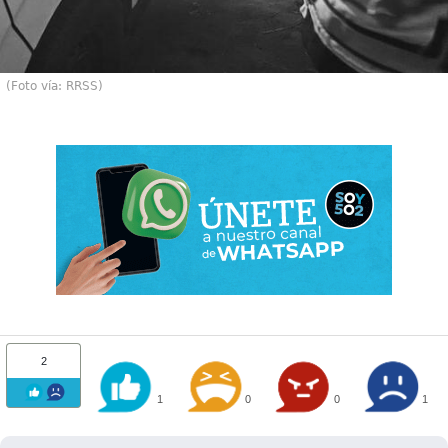
(Foto vía: RRSS)
2
1
0
0
1