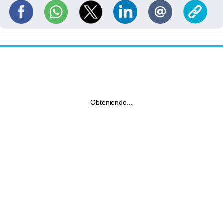
Obteniendo...