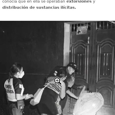
conocía que en ella se operaban
extorsiones
y
distribución de sustancias ilícitas.