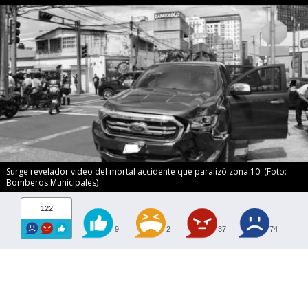
Surge revelador video del mortal accidente que paralizó zona 10. (Foto:
Bomberos Municipales)
122
9
2
37
74