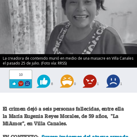
La creadora de contenido murió en medio de una masacre en Villa Canales
el pasado 25 de julio. (Foto vía: RRSS)
10
8
0
1
1
El crimen dejó a seis personas fallecidas, entre ella
la María Eugenia Reyes Morales, de 59 años, "La
MiAmor", en Villa Canales.