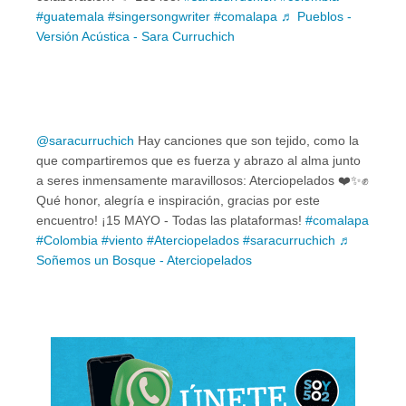
#guatemala
#singersongwriter
#comalapa
♬ Pueblos -
Versión Acústica - Sara Curruchich
@saracurruchich
Hay canciones que son tejido, como la
que compartiremos que es fuerza y abrazo al alma junto
a seres inmensamente maravillosos: Aterciopelados ❤️‍✨️✊
Qué honor, alegría e inspiración, gracias por este
encuentro! ¡15 MAYO - Todas las plataformas!
#comalapa
#Colombia
#viento
#Aterciopelados
#saracurruchich
♬
Soñemos un Bosque - Aterciopelados