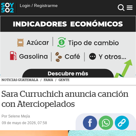
Login
/
Registrarme
NOTICIAS GUATEMALA
/
FAMA
/
GENTE
Sara Curruchich anuncia canción
con Aterciopelados
Por Selene Mejía
09 de mayo de 2026, 07:58