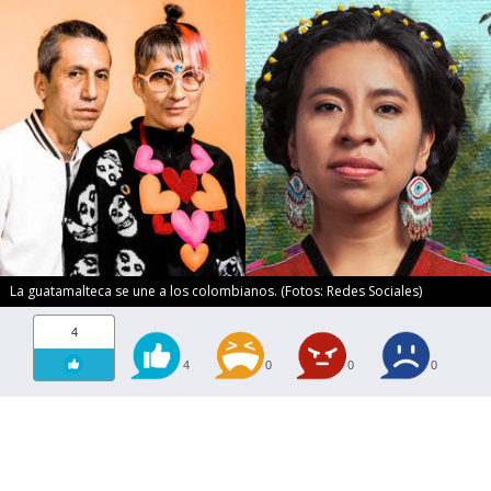
La guatamalteca se une a los colombianos. (Fotos: Redes Sociales)
4
4
0
0
0