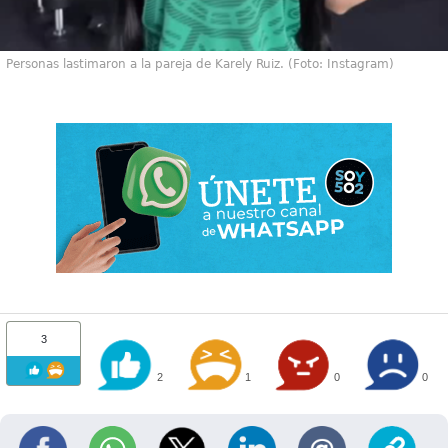
Personas lastimaron a la pareja de Karely Ruiz. (Foto: Instagram)
3
2
1
0
0