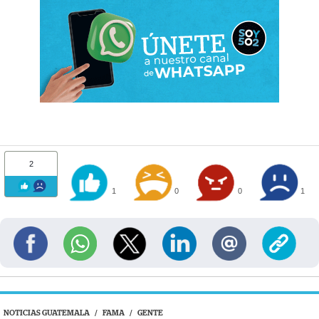
2
1
0
0
1
NOTICIAS GUATEMALA
/
FAMA
/
GENTE