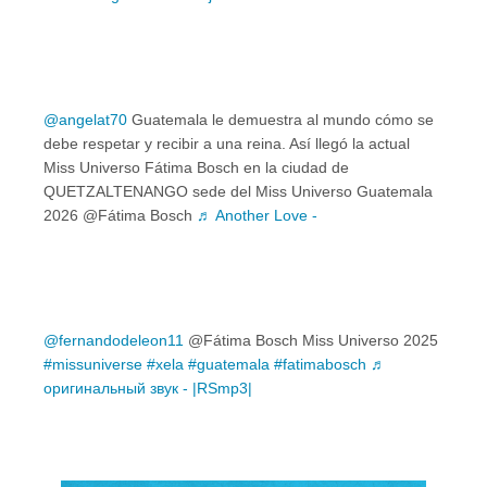
@angelat70
Guatemala le demuestra al mundo cómo se
debe respetar y recibir a una reina. Así llegó la actual
Miss Universo Fátima Bosch en la ciudad de
QUETZALTENANGO sede del Miss Universo Guatemala
2026 @Fátima Bosch
♬ Another Love -
@fernandodeleon11
@Fátima Bosch Miss Universo 2025
#missuniverse
#xela
#guatemala
#fatimabosch
♬
оригинальный звук - |RSmp3|