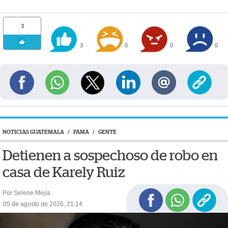
3
3
0
0
0
NOTICIAS GUATEMALA
/
FAMA
/
GENTE
Detienen a sospechoso de robo en
casa de Karely Ruiz
Por Selene Mejía
05 de agosto de 2026, 21:14