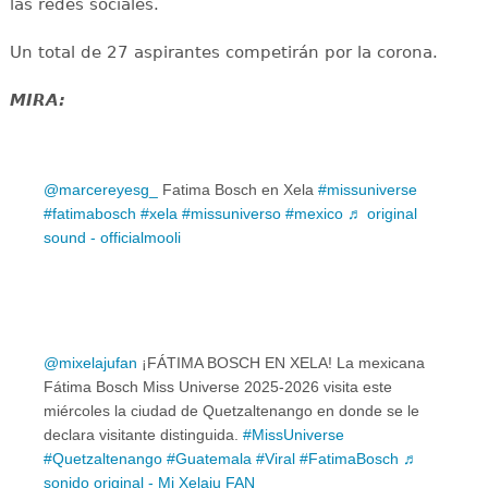
las redes sociales.
Un total de 27 aspirantes competirán por la corona.
MIRA:
@marcereyesg_
Fatima Bosch en Xela
#missuniverse
#fatimabosch
#xela
#missuniverso
#mexico
♬ original
sound - officialmooli
@mixelajufan
¡FÁTIMA BOSCH EN XELA! La mexicana
Fátima Bosch Miss Universe 2025-2026 visita este
miércoles la ciudad de Quetzaltenango en donde se le
declara visitante distinguida.
#MissUniverse
#Quetzaltenango
#Guatemala
#Viral
#FatimaBosch
♬
sonido original - Mi Xelaju FAN