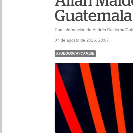
Allan Mald
Guatemala 
Con información de Andrés Calderón/Col
07 de agosto de 2026, 20:07
#JUEGOSCAYCARIBE