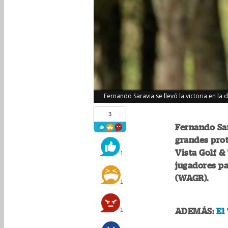
Fernando Saravia se llevó la victoria en la 
3
Fernando Sar
grandes prot
Vista Golf &
1
jugadores p
(WAGR).
1
1
ADEMÁS:
El