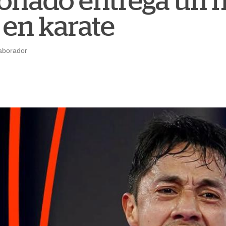
onado entrega un n
en karate
aborador