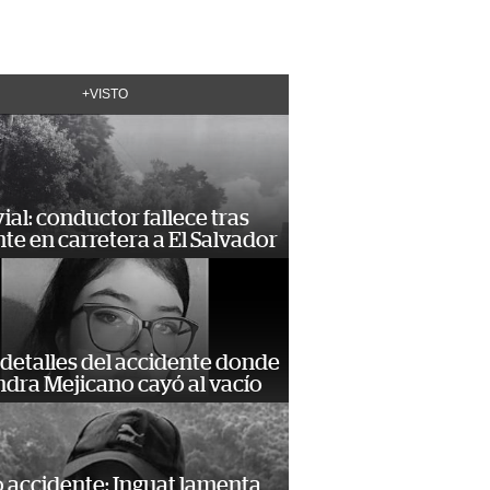
+VISTO
vial: conductor fallece tras
te en carretera a El Salvador
detalles del accidente donde
dra Mejicano cayó al vacío
 accidente: Inguat lamenta