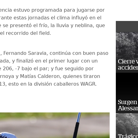
encia estuvo programada para jugarse por
rante estas jornadas el clima influyó en el
 se presentó el frío, la lluvia y neblina, que
l recorrido del field.
o, Fernando Saravia, continúa con buen paso
da, y finalizó en el primer lugar con un
Cierre 
acciden
e 206, -7 bajo el par; y fue seguido por
rnoya y Matías Calderon, quienes tiraron
13, esto en la división caballeros WAGR.
Surgen 
Alessan
Trágico