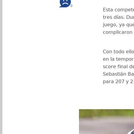
0
Esta compet
tres días. Du
juego, ya que
complicaron e
Con todo ell
en la tempora
score final d
Sebastián Ba
para 207 y 2