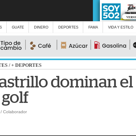
VERS
S
GUATE
DINERO
DEPORTES
FAMA
VIDA Y ESTILO
TES
/
+ DEPORTES
astrillo dominan el
golf
/ Colaborador