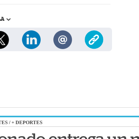
LA
TES
/
+ DEPORTES