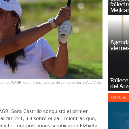
falleci
Mejica
Agenda
vierne
Fallece
ón damas WAGR, durante los tres días de competencia en Alta Vista
del Ar
ESPECIAL
R, Sara Castrillo conquistó el primer
talizar 221, +8 sobre el par; mientras que,
a y tercera posiciones se ubicaron Elzbieta