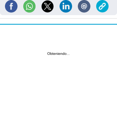
Obteniendo...