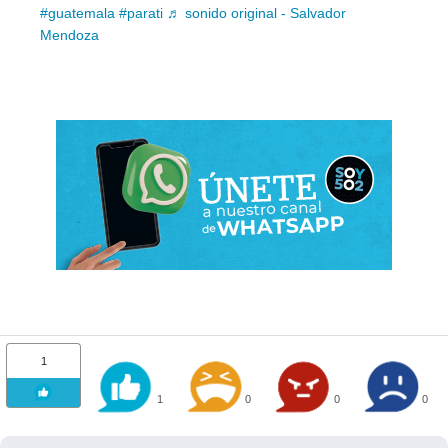
#guatemala
#parati
♬ sonido original - Salvador
Mendoza
1
1
0
0
0