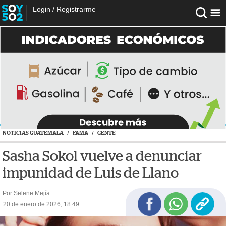
Login
/
Registrarme
NOTICIAS GUATEMALA
/
FAMA
/
GENTE
Sasha Sokol vuelve a denunciar
impunidad de Luis de Llano
Por Selene Mejía
20 de enero de 2026, 18:49