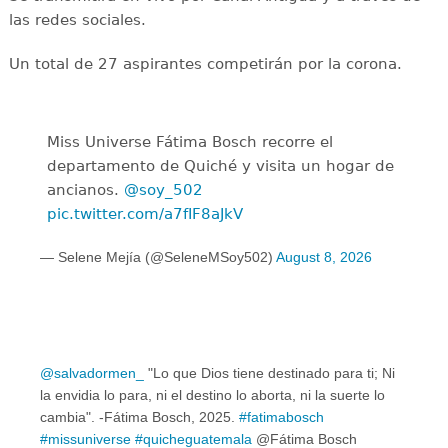
las redes sociales.
Un total de 27 aspirantes competirán por la corona.
Miss Universe Fátima Bosch recorre el
departamento de Quiché y visita un hogar de
ancianos.
@soy_502
pic.twitter.com/a7fIF8aJkV
— Selene Mejía (@SeleneMSoy502)
August 8, 2026
@salvadormen_
"Lo que Dios tiene destinado para ti; Ni
la envidia lo para, ni el destino lo aborta, ni la suerte lo
cambia". -Fátima Bosch, 2025.
#fatimabosch
#missuniverse
#quicheguatemala
@Fátima Bosch