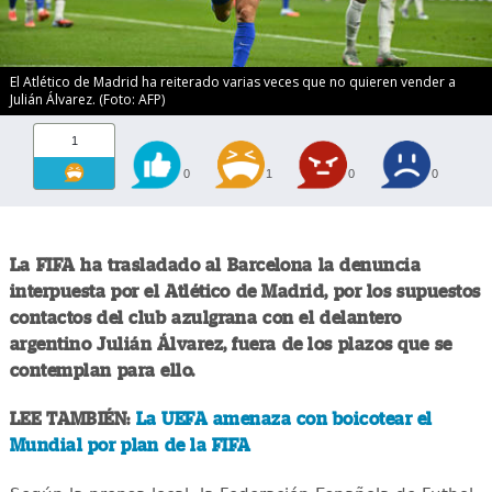
El Atlético de Madrid ha reiterado varias veces que no quieren vender a
Julián Álvarez. (Foto: AFP)
1
0
1
0
0
La FIFA ha trasladado al Barcelona la denuncia
interpuesta por el Atlético de Madrid, por los supuestos
contactos del club azulgrana con el delantero
argentino Julián Álvarez, fuera de los plazos que se
contemplan para ello.
LEE TAMBIÉN:
La UEFA amenaza con boicotear el
Mundial por plan de la FIFA