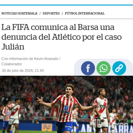
NOTICIAS GUATEMALA
/
DEPORTES
/
FÚTBOL INTERNACIONAL
La FIFA comunica al Barsa una
denuncia del Atlético por el caso
Julián
Con información de Kevin Alvarado /
Colaborador
30 de julio de 2026, 21:45