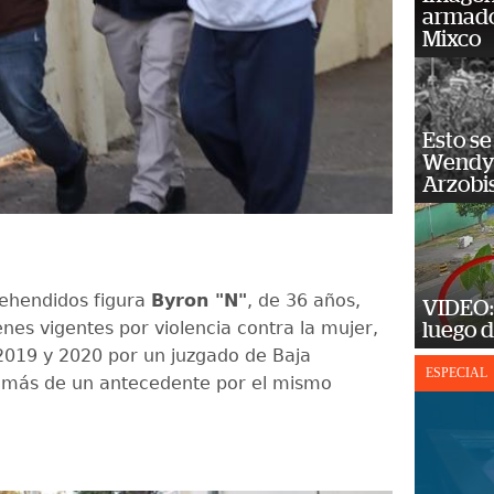
armado
Mixco
Esto se
Wendy 
Arzobi
rehendidos figura
Byron "N"
, de 36 años,
VIDEO: 
nes vigentes por violencia contra la mujer,
luego d
2019 y 2020 por un juzgado de Baja
ESPECIAL
emás de un antecedente por el mismo