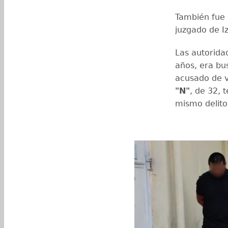
También fue
juzgado de Iz
Las autorid
años, era bu
acusado de v
"N"
, de 32, 
mismo delit