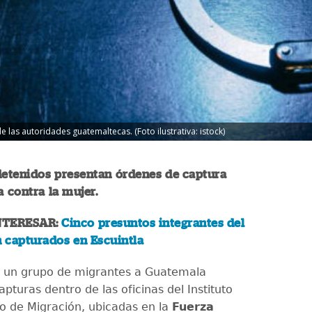
las autoridades guatemaltecas. (Foto ilustrativa: istock)
detenidos presentan órdenes de captura
a contra la mujer.
NTERESAR:
Cinco presuntos integrantes del
n capturados en Escuintla
e un grupo de migrantes a Guatemala
pturas dentro de las oficinas del Instituto
 de Migración, ubicadas en la
Fuerza