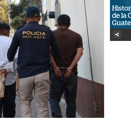
Histor
de la 
Guat