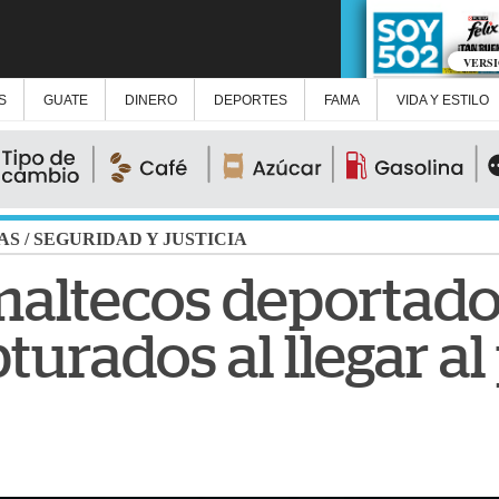
VERS
S
GUATE
DINERO
DEPORTES
FAMA
VIDA Y ESTILO
AS
/
SEGURIDAD Y JUSTICIA
maltecos deportado
turados al llegar al