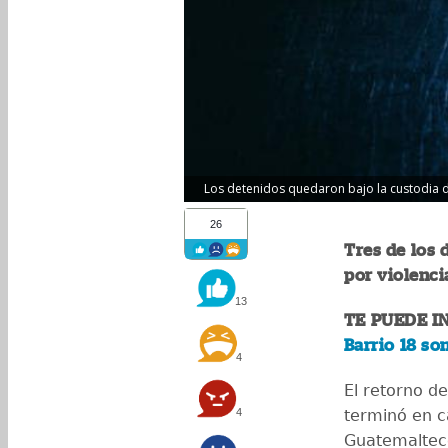
Los detenidos quedaron bajo la custodia de 
26
Tres de los 
por violenci
13
TE PUEDE I
Barrio 18 so
4
El retorno d
4
terminó en ca
Guatemalteco