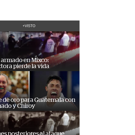
+VISTO
 armado en Mixco:
ora pierde la vida
e de oro para Guatemala con
ado y Chiroy
s posteriores al ataque