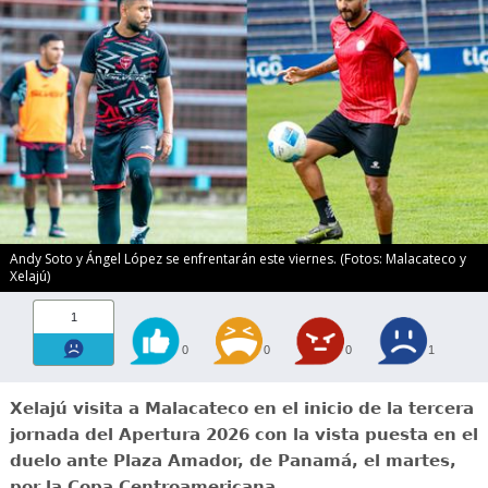
Andy Soto y Ángel López se enfrentarán este viernes. (Fotos: Malacateco y
Xelajú)
1
0
0
0
1
Xelajú visita a Malacateco en el inicio de la tercera
jornada del Apertura 2026 con la vista puesta en el
duelo ante Plaza Amador, de Panamá, el martes,
por la Copa Centroamericana.