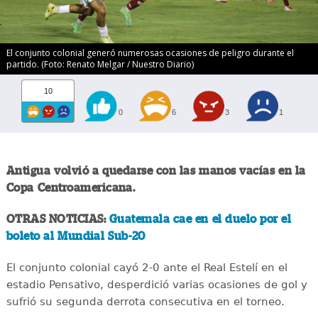
El conjunto colonial generó numerosas ocasiones de peligro durante el
partido. (Foto: Renato Melgar / Nuestro Diario)
10
0
6
3
1
Antigua volvió a quedarse con las manos vacías en la
Copa Centroamericana.
OTRAS NOTICIAS:
Guatemala cae en el duelo por el
boleto al Mundial Sub-20
El conjunto colonial cayó 2-0 ante el Real Estelí en el
estadio Pensativo, desperdició varias ocasiones de gol y
sufrió su segunda derrota consecutiva en el torneo.