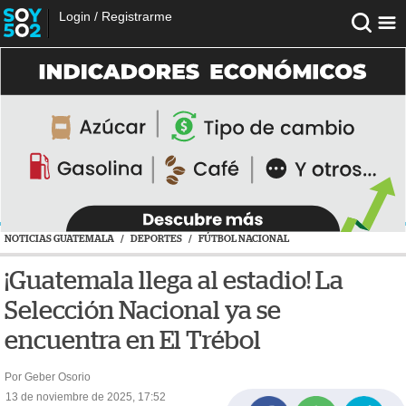
Login
/
Registrarme
NOTICIAS GUATEMALA
/
DEPORTES
/
FÚTBOL NACIONAL
¡Guatemala llega al estadio! La
Selección Nacional ya se
encuentra en El Trébol
Por Geber Osorio
13 de noviembre de 2025, 17:52