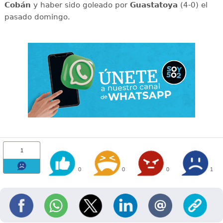
Cobán
y haber sido goleado por
Guastatoya
(4-0) el
pasado domingo.
1
0
0
0
1