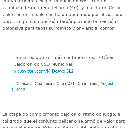
Rudy Barrientos exigió un vuelo de West con un
zapatazo desde fuera del área (40), y más tarde César
Calderón entró solo con balón dominado por el costado
derecho, pero su decisión tardía permitió la reacción
defensiva para tapar su remate y enviarlo al córner.
"Tenemos que ser más contundentes." - César
Calderón de CSD Municipal ️
pic.twitter.com/MiDcAvdGL2
— Concacaf Champions Cup (@TheChampions)
August
7, 2026
La etapa de complemento bajó en el ritmo de juego, a
tal grado que el conjunto beliceño se armó de valor para
buscar el empate. Krisean López, al 66, dejó clavado a