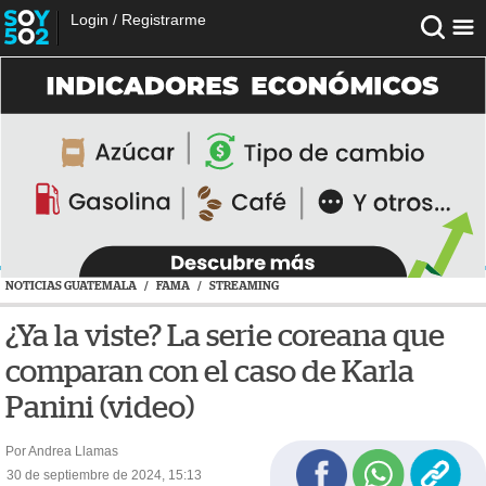
Login
/
Registrarme
NOTICIAS GUATEMALA
/
FAMA
/
STREAMING
¿Ya la viste? La serie coreana que
comparan con el caso de Karla
Panini (video)
Por Andrea Llamas
30 de septiembre de 2024, 15:13