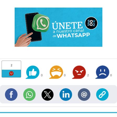
2
0
0
2
0