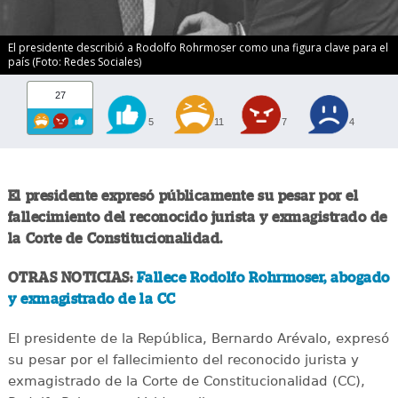
El presidente describió a Rodolfo Rohrmoser como una figura clave para el
país (Foto: Redes Sociales)
27
5
11
7
4
El presidente expresó públicamente su pesar por el
fallecimiento del reconocido jurista y exmagistrado de
la Corte de Constitucionalidad.
OTRAS NOTICIAS:
Fallece Rodolfo Rohrmoser, abogado
y exmagistrado de la CC
El presidente de la República, Bernardo Arévalo, expresó
su pesar por el fallecimiento del reconocido jurista y
exmagistrado de la Corte de Constitucionalidad (CC),