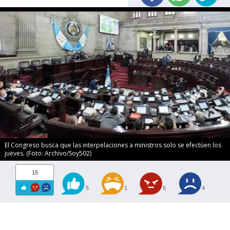
El Congreso busca que las interpelaciones a ministros solo se efectúen los
jueves. (Foto: Archivo/Soy502)
15
5
1
5
4