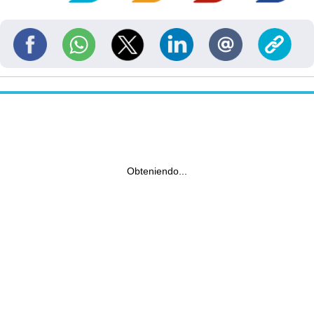
Obteniendo...