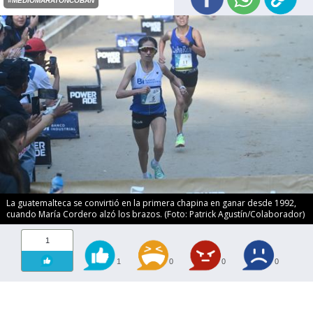
#MEDIOMARATÓNCOBÁN
La guatemalteca se convirtió en la primera chapina en ganar desde 1992,
cuando María Cordero alzó los brazos. (Foto: Patrick Agustín/Colaborador)
1
1
0
0
0