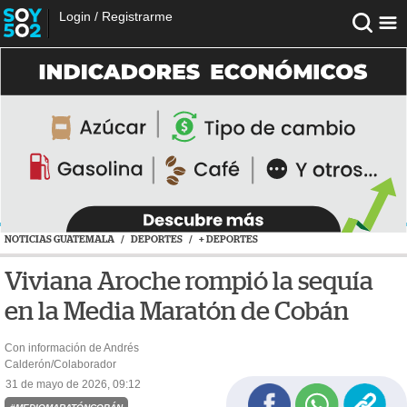
Login
/
Registrarme
NOTICIAS GUATEMALA
/
DEPORTES
/
+ DEPORTES
Viviana Aroche rompió la sequía
en la Media Maratón de Cobán
Con información de Andrés
Calderón/Colaborador
31 de mayo de 2026, 09:12