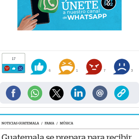
17
6
1
7
3
NOTICIAS GUATEMALA
/
FAMA
/
MÚSICA
Guatemala se prepara para recibir