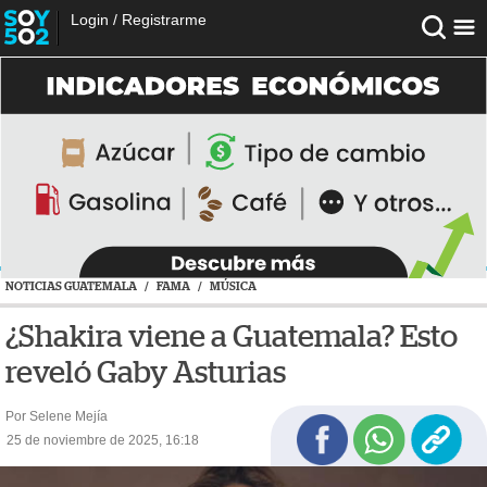
Login
/
Registrarme
NOTICIAS GUATEMALA
/
FAMA
/
MÚSICA
¿Shakira viene a Guatemala? Esto
reveló Gaby Asturias
Por Selene Mejía
25 de noviembre de 2025, 16:18